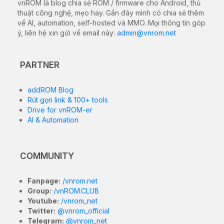
vnROM là blog chia sẻ ROM / firmware cho Android, thủ
thuật công nghệ, mẹo hay. Gần đây mình có chia sẻ thêm
về AI, automation, self-hosted và MMO. Mọi thông tin góp
ý, liên hệ xin gửi về email này:
admin@vnrom.net
PARTNER
addROM Blog
Rút gọn link & 100+ tools
Drive for vnROM-er
AI & Automation
COMMUNITY
Fanpage:
/vnrom.net
Group:
/vnROM.CLUB
Youtube:
/vnrom_net
Twitter:
@vnrom_official
Telegram:
@vnrom_net