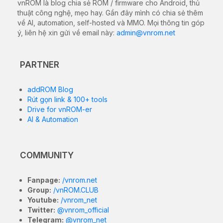
vnROM là blog chia sẻ ROM / firmware cho Android, thủ
thuật công nghệ, mẹo hay. Gần đây mình có chia sẻ thêm
về AI, automation, self-hosted và MMO. Mọi thông tin góp
ý, liên hệ xin gửi về email này:
admin@vnrom.net
PARTNER
addROM Blog
Rút gọn link & 100+ tools
Drive for vnROM-er
AI & Automation
COMMUNITY
Fanpage:
/vnrom.net
Group:
/vnROM.CLUB
Youtube:
/vnrom_net
Twitter:
@vnrom_official
Telegram:
@vnrom_net