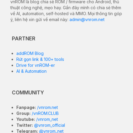
vnROM là blog chia sẻ ROM / firmware cho Android, thủ
thuật công nghệ, mẹo hay. Gần đây mình có chia sẻ thêm
về AI, automation, self-hosted và MMO. Mọi thông tin góp
ý, liên hệ xin gửi về email này:
admin@vnrom.net
PARTNER
addROM Blog
Rút gọn link & 100+ tools
Drive for vnROM-er
AI & Automation
COMMUNITY
Fanpage:
/vnrom.net
Group:
/vnROM.CLUB
Youtube:
/vnrom_net
Twitter:
@vnrom_official
Telegram:
@vnrom_net