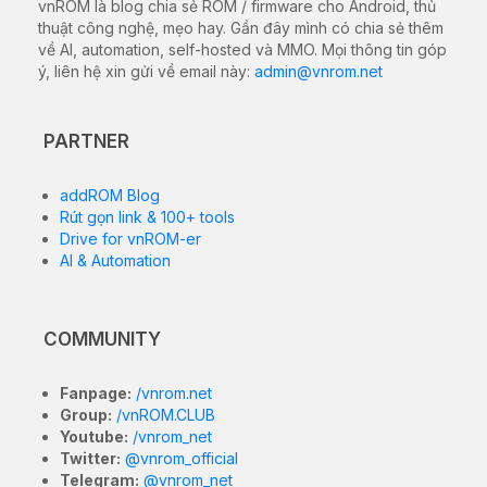
vnROM là blog chia sẻ ROM / firmware cho Android, thủ
thuật công nghệ, mẹo hay. Gần đây mình có chia sẻ thêm
về AI, automation, self-hosted và MMO. Mọi thông tin góp
ý, liên hệ xin gửi về email này:
admin@vnrom.net
PARTNER
addROM Blog
Rút gọn link & 100+ tools
Drive for vnROM-er
AI & Automation
COMMUNITY
Fanpage:
/vnrom.net
Group:
/vnROM.CLUB
Youtube:
/vnrom_net
Twitter:
@vnrom_official
Telegram:
@vnrom_net