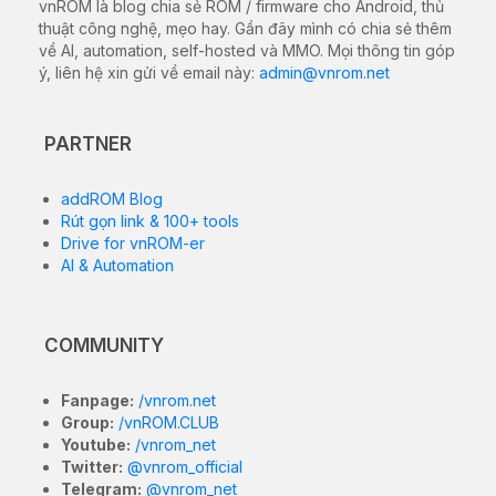
vnROM là blog chia sẻ ROM / firmware cho Android, thủ
thuật công nghệ, mẹo hay. Gần đây mình có chia sẻ thêm
về AI, automation, self-hosted và MMO. Mọi thông tin góp
ý, liên hệ xin gửi về email này:
admin@vnrom.net
PARTNER
addROM Blog
Rút gọn link & 100+ tools
Drive for vnROM-er
AI & Automation
COMMUNITY
Fanpage:
/vnrom.net
Group:
/vnROM.CLUB
Youtube:
/vnrom_net
Twitter:
@vnrom_official
Telegram:
@vnrom_net