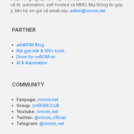
về AI, automation, self-hosted và MMO. Mọi thông tin góp
ý, liên hệ xin gửi về email này:
admin@vnrom.net
PARTNER
addROM Blog
Rút gọn link & 100+ tools
Drive for vnROM-er
AI & Automation
COMMUNITY
Fanpage:
/vnrom.net
Group:
/vnROM.CLUB
Youtube:
/vnrom_net
Twitter:
@vnrom_official
Telegram:
@vnrom_net