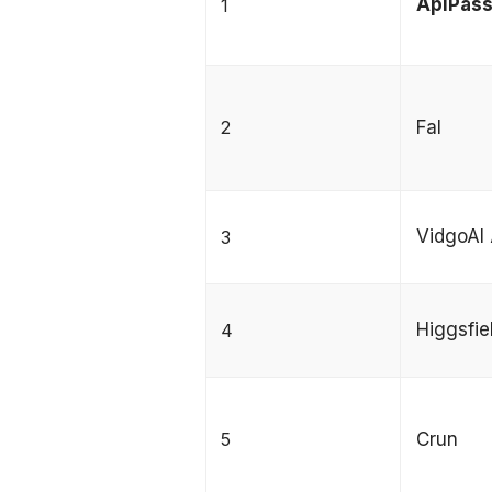
ApiPas
1
2
Fal
VidgoAI 
3
Higgsfie
4
5
Crun