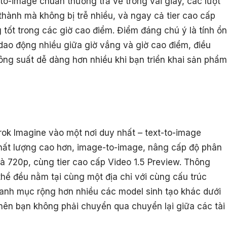
to-image chuẩn thường trả về trong vài giây, các lượt
hành mà không bị trễ nhiều, và ngay cả tier cao cấp
 tốt trong các giờ cao điểm. Điểm đáng chú ý là tính ổn
 dao động nhiều giữa giờ vắng và giờ cao điểm, điều
ông suất dễ dàng hơn nhiều khi bạn triển khai sản phẩm
rok Imagine vào một nơi duy nhất – text-to-image
chất lượng cao hơn, image-to-image, nâng cấp độ phân
và 720p, cùng tier cao cấp Video 1.5 Preview. Thông
 thể đều nằm tại cùng một địa chỉ với cùng cấu trúc
danh mục rộng hơn nhiều các model sinh tạo khác dưới
nên bạn không phải chuyển qua chuyển lại giữa các tài