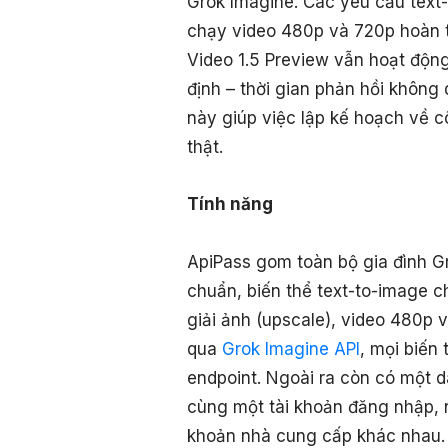
Grok Imagine. Các yêu cầu text-
chạy video 480p và 720p hoàn t
Video 1.5 Preview vẫn hoạt động
định – thời gian phản hồi không
này giúp việc lập kế hoạch về c
thật.
Tính năng
ApiPass gom toàn bộ gia đình G
chuẩn, biến thể text-to-image 
giải ảnh (upscale), video 480p 
qua
Grok Imagine API
, mọi biến
endpoint. Ngoài ra còn có một 
cùng một tài khoản đăng nhập, 
khoản nhà cung cấp khác nhau.