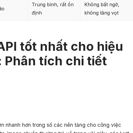
Trung bình, rất ổn
Không bất ngờ,
io
định
không tăng vọt
API tốt nhất cho hiệu
 Phân tích chi tiết
m nhanh hơn trong số các nền tảng cho công việc