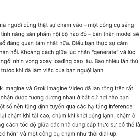
 mà người dùng thật sự chạm vào – một công cụ sáng
t tính năng sản phẩm nội bộ nào đó – bản thân model sẽ
 số đáng quan tâm nhất nữa. Điều bạn thực sự cảm
hản hồi. Khoảng cách giữa lúc nhấn “generate” và lúc
 ngồi nhìn vòng xoay loading bao lâu. Bao nhiêu lần thử
 trước khi đà làm việc của bạn nguội lạnh.
 Imagine và Grok Imagine Video đã lan rộng trên rất
 nhận được tương đương nhau ở bất cứ nơi nào bạn
ột số nền tảng định tuyến qua các hạ tầng inference
 lại chậm khi tải cao, chậm khi khởi động lạnh, chậm ở
ng cách tốc độ giữa các nhà cung cấp thực sự có thể l
có hồn” và một công cụ chậm như thời dial-up.