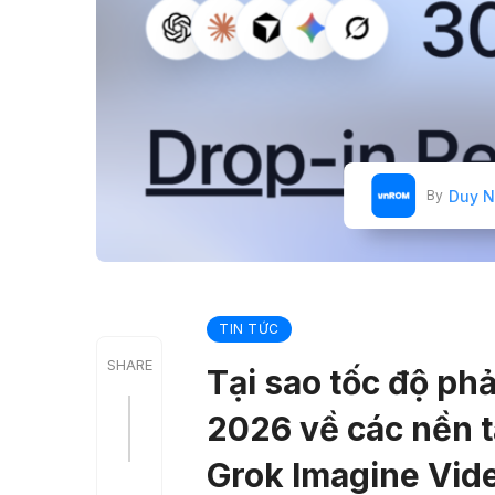
Duy N
By
TIN TỨC
SHARE
Tại sao tốc độ phả
2026 về các nền t
Grok Imagine Vid