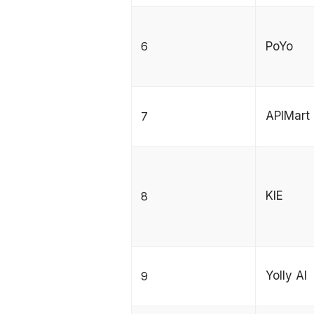
6
PoYo
APIMart
7
KIE
8
Yolly AI
9