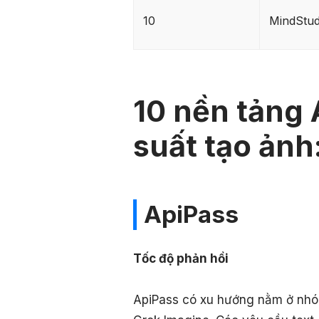
10
MindStud
10 nền tảng 
suất tạo ảnh:
ApiPass
Tốc độ phản hồi
ApiPass có xu hướng nằm ở nhó