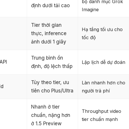
s
bộ danh mục Grok
định dưới tải cao
Imagine
Tier thời gian
Hạ tầng tối ưu cho
thực, inference
tốc độ
ảnh dưới 1 giây
Trung bình ổn
API
Lập lịch dễ dự đoán
định, độ lệch thấp
Tùy theo tier, ưu
Làn nhanh hơn cho
ld
tiên cho Plus/Ultra
người trả phí
Nhanh ở tier
Throughput video
chuẩn, nặng hơn
tier chuẩn mạnh
ở 1.5 Preview