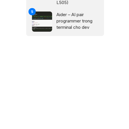
L505)
Aider – AI pair
programmer trong
terminal cho dev
à