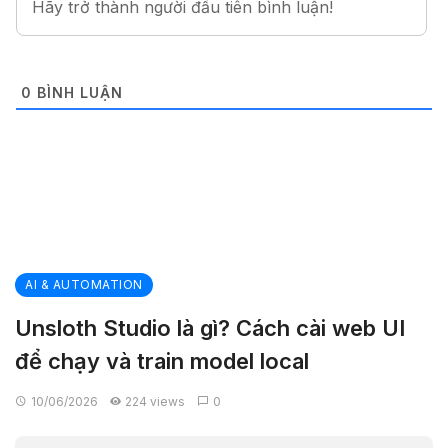
0
BÌNH LUẬN
AI & AUTOMATION
Unsloth Studio là gì? Cách cài web UI
để chạy và train model local
10/06/2026
224 views
0