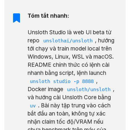
Tóm tắt nhanh:
Unsloth Studio là web UI beta từ
repo
, hướng
unslothai/unsloth
tới chạy và train model local trên
Windows, Linux, WSL và macOS.
README chính thức có lệnh cài
nhanh bằng script, lệnh launch
,
unsloth studio -p 8888
Docker image
,
unsloth/unsloth
và hướng cài Unsloth Core bằng
. Bài này tập trung vào cách
uv
bắt đầu an toàn, không tự xác
nhận claim tốc độ/VRAM nếu
chưa benchmark trên máy của