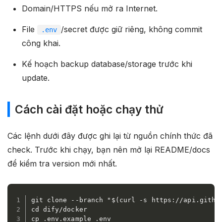
Domain/HTTPS nếu mở ra Internet.
File
/secret được giữ riêng, không commit
.env
công khai.
Kế hoạch backup database/storage trước khi
update.
Cách cài đặt hoặc chạy thử
Các lệnh dưới đây được ghi lại từ nguồn chính thức đã
check. Trước khi chạy, bạn nên mở lại README/docs
để kiểm tra version mới nhất.
git clone --branch "$(curl -s https://api.githu
cd dify/docker

cp .env.example .env
