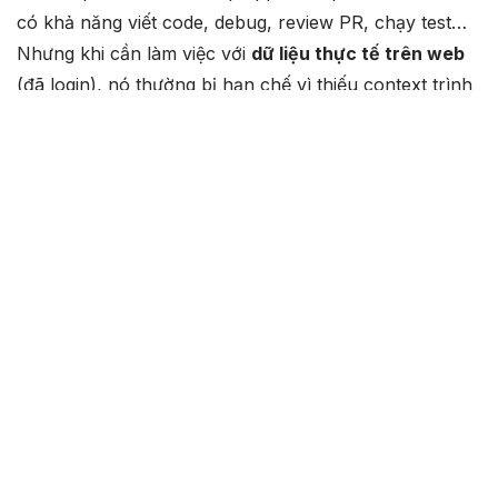
có khả năng viết code, debug, review PR, chạy test…
Nhưng khi cần làm việc với
dữ liệu thực tế trên web
(đã login), nó thường bị hạn chế vì thiếu context trình
duyệt thật.
Với tiện ích mới:
Codex
sử dụng đúng Chrome profile
của bạn →
giữ nguyên cookie, session, extension, bookmark.
Codex chạy tác vụ trong
tab group riêng
(task-
specific tab groups) → không chiếm browser đang
dùng của bạn.
Codex có thể
điền form, navigate nhiều tab, cập
nhật record, tóm tắt dashboard, research, test
web app
… và
dừng lại hỏi bạn xác nhận
trước mọi