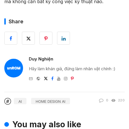
mà không cần bất kỳ công việc kỹ thuật nào.
Share
Duy Nghiện
Hãy làm khán giả, đừng làm nhân vật chính :)
e-
Website
Twitter
Facebook
Youtube
Instagram
Pinterest
mail
0
220
AI
HOME DESIGN AI
You may also like