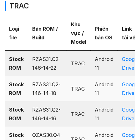
TRAC
Khu
Loại
Bản ROM /
Phiên
Link
vực /
file
Build
bản OS
tải về
Model
Stock
RZAS31.Q2-
Android
Google
TRAC
ROM
146-14-22
11
Drive
Stock
RZAS31.Q2-
Android
Google
TRAC
ROM
146-14-18
11
Drive
Stock
RZAS31.Q2-
Android
Google
TRAC
ROM
146-14-16
11
Drive
Stock
QZAS30.Q4-
Android
Google
TRAC