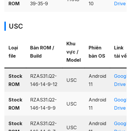
ROM
39-35-9
10
Drive
USC
Khu
Loại
Bản ROM /
Phiên
Link
vực /
file
Build
bản OS
tải về
Model
Stock
RZAS31.Q2-
Android
Google
USC
ROM
146-14-9-12
11
Drive
Stock
RZAS31.Q2-
Android
Google
USC
ROM
146-14-9-9
11
Drive
Stock
RZAS31.Q2-
Android
Google
USC