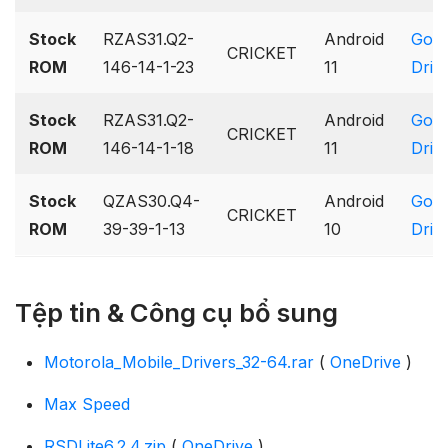
Stock
RZAS31.Q2-
Android
Goog
CRICKET
ROM
146-14-1-23
11
Driv
Stock
RZAS31.Q2-
Android
Goog
CRICKET
ROM
146-14-1-18
11
Driv
Stock
QZAS30.Q4-
Android
Goog
CRICKET
ROM
39-39-1-13
10
Driv
Tệp tin & Công cụ bổ sung
Motorola_Mobile_Drivers_32-64.rar
(
OneDrive
)
Max Speed
RSDLite6.2.4.zip
(
OneDrive
)