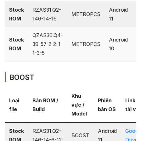
Stock
RZAS31.Q2-
Android
G
METROPCS
ROM
146-14-16
11
D
QZAS30.Q4-
Stock
Android
G
39-57-2-2-1-
METROPCS
ROM
10
D
1-3-5
BOOST
Khu
Loại
Bản ROM /
Phiên
Link
vực /
file
Build
bản OS
tải về
Model
Stock
RZAS31.Q2-
Android
Googl
BOOST
ROM
146-14-6-12
11
Drive