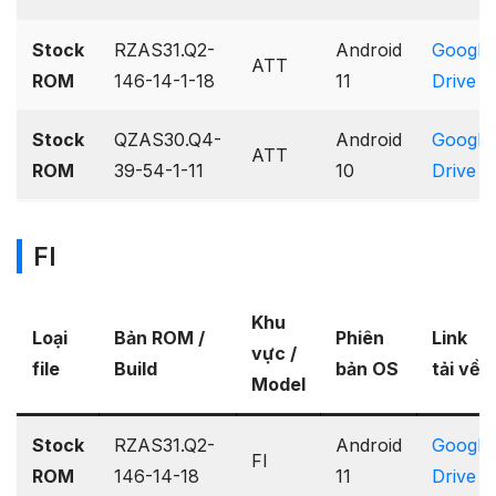
Stock
RZAS31.Q2-
Android
Google
ATT
ROM
146-14-1-18
11
Drive
Stock
QZAS30.Q4-
Android
Google
ATT
ROM
39-54-1-11
10
Drive
FI
Khu
Loại
Bản ROM /
Phiên
Link
vực /
file
Build
bản OS
tải về
Model
Stock
RZAS31.Q2-
Android
Google
FI
ROM
146-14-18
11
Drive