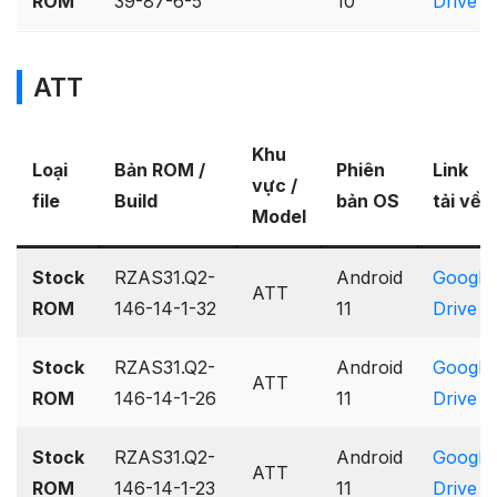
ROM
39-87-6-5
10
Drive
ATT
Khu
Loại
Bản ROM /
Phiên
Link
vực /
file
Build
bản OS
tải về
Model
Stock
RZAS31.Q2-
Android
Google
ATT
ROM
146-14-1-32
11
Drive
Stock
RZAS31.Q2-
Android
Google
ATT
ROM
146-14-1-26
11
Drive
Stock
RZAS31.Q2-
Android
Google
ATT
ROM
146-14-1-23
11
Drive