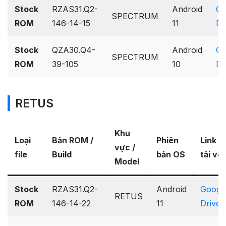
Stock
RZAS31.Q2-
Android
Go
SPECTRUM
ROM
146-14-15
11
Dr
Stock
QZA30.Q4-
Android
Go
SPECTRUM
ROM
39-105
10
Dr
RETUS
Khu
Loại
Bản ROM /
Phiên
Link
vực /
file
Build
bản OS
tải về
Model
Stock
RZAS31.Q2-
Android
Googl
RETUS
ROM
146-14-22
11
Drive