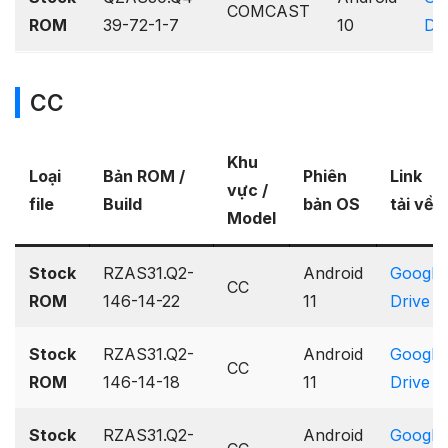
COMCAST
ROM
39-72-1-7
10
Dri
CC
Khu
Loại
Bản ROM /
Phiên
Link
vực /
file
Build
bản OS
tải về
Model
Stock
RZAS31.Q2-
Android
Google
CC
ROM
146-14-22
11
Drive
Stock
RZAS31.Q2-
Android
Google
CC
ROM
146-14-18
11
Drive
Stock
RZAS31.Q2-
Android
Google