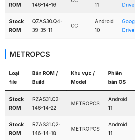
CC
ROM
146-14-16
11
Drive
Stock
QZAS30.Q4-
Android
Google
CC
ROM
39-35-11
10
Drive
METROPCS
Loại
Bản ROM /
Khu vực /
Phiên
L
file
Build
Model
bản OS
tả
Stock
RZAS31.Q2-
Android
G
METROPCS
ROM
146-14-22
11
D
Stock
RZAS31.Q2-
Android
G
METROPCS
ROM
146-14-18
11
D