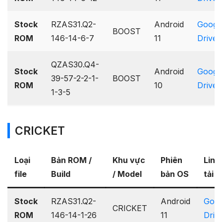
Stock
RZAS31.Q2-
Android
Googl
BOOST
ROM
146-14-6-7
11
Drive
QZAS30.Q4-
Stock
Android
Googl
39-57-2-2-1-
BOOST
ROM
10
Drive
1-3-5
CRICKET
Loại
Bản ROM /
Khu vực
Phiên
Link
file
Build
/ Model
bản OS
tải v
Stock
RZAS31.Q2-
Android
Goog
CRICKET
ROM
146-14-1-26
11
Driv