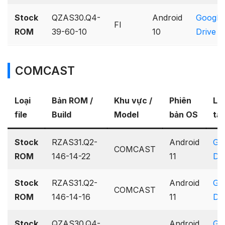
Stock
QZAS30.Q4-
Android
Google
FI
ROM
39-60-10
10
Drive
COMCAST
Loại
Bản ROM /
Khu vực /
Phiên
Lin
file
Build
Model
bản OS
tải
Stock
RZAS31.Q2-
Android
Go
COMCAST
ROM
146-14-22
11
Dri
Stock
RZAS31.Q2-
Android
Go
COMCAST
ROM
146-14-16
11
Dri
Stock
QZAS30.Q4-
Android
Go