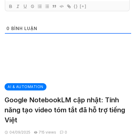
{}
[+]
0
BÌNH LUẬN
AI & AUTOMATION
Google NotebookLM cập nhật: Tính
năng tạo video tóm tắt đã hỗ trợ tiếng
Việt
04/09/2025
715 views
0