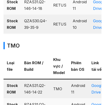
Stock
RZAS31.Q2-
Android
Googl
RETUS
ROM
146-14-18
11
Drive
Stock
QZAS30.Q4-
Android
Googl
RETUS
ROM
39-35-9
10
Drive
TMO
Khu
Loại
Bản ROM /
Phiên
Link
vực /
file
Build
bản OS
tải về
Model
Stock
RZAS31.Q2-
Android
Google
TMO
ROM
146-14-22
11
Drive
Stock
RZAS31.Q2-
Android
Google