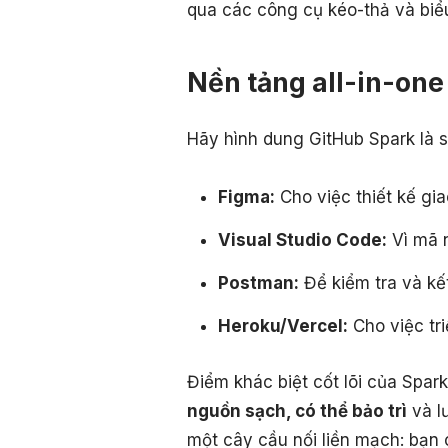
qua các công cụ kéo-thả và biể
Nền tảng all-in-one
Hãy hình dung GitHub Spark là 
Figma:
Cho việc thiết kế gia
Visual Studio Code:
Vì mã n
Postman:
Để kiểm tra và kế
Heroku/Vercel:
Cho việc tr
Điểm khác biệt cốt lõi của Spar
nguồn sạch, có thể bảo trì
và lư
một cây cầu nối liền mạch: bạn