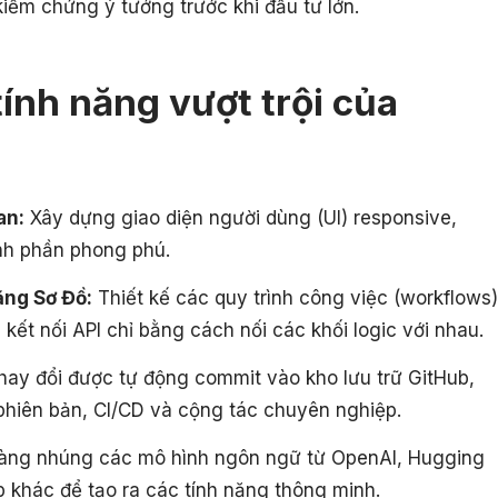
iểm chứng ý tưởng trước khi đầu tư lớn.
ính năng vượt trội của
an:
Xây dựng giao diện người dùng (UI) responsive,
ành phần phong phú.
ng Sơ Đồ:
Thiết kế các quy trình công việc (workflows)
 kết nối API chỉ bằng cách nối các khối logic với nhau.
hay đổi được tự động commit vào kho lưu trữ GitHub,
phiên bản, CI/CD và cộng tác chuyên nghiệp.
ng nhúng các mô hình ngôn ngữ từ OpenAI, Hugging
 khác để tạo ra các tính năng thông minh.