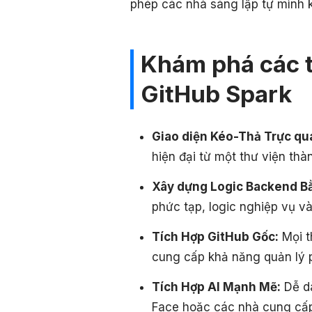
phép các nhà sáng lập tự mình k
Khám phá các t
GitHub Spark
Giao diện Kéo-Thả Trực qu
hiện đại từ một thư viện th
Xây dựng Logic Backend Bằ
phức tạp, logic nghiệp vụ và
Tích Hợp GitHub Gốc:
Mọi t
cung cấp khả năng quản lý 
Tích Hợp AI Mạnh Mẽ:
Dễ dà
Face hoặc các nhà cung cấp