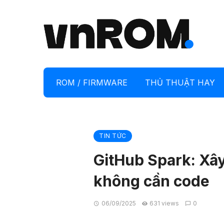
ROM / FIRMWARE
THỦ THUẬT HAY
TIN TỨC
GitHub Spark: Xâ
không cần code
06/09/2025
631 views
0