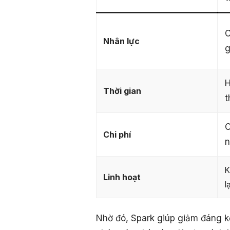
C
Nhân lực
g
H
Thời gian
t
C
Chi phí
n
K
Linh hoạt
l
Nhờ đó, Spark giúp giảm đáng kể