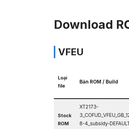
Download R
VFEU
Loại
Bản ROM / Build
file
XT2173-
3_COFUD_VFEU_GB_1
Stock
ROM
8-4_subsidy-DEFAULT