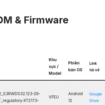
OM & Firmware
Khu
Phiên
Link
vực /
bản OS
tải về
Model
2_S3RWDS32.123-29-
Android
Google
VFEU
_regulatory-XT2173-
12
Drive