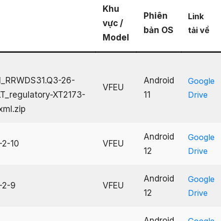
Khu
Phiên
Link
vực /
bản OS
tải về
Model
1_RRWDS31.Q3-26-
Android
Google
VFEU
T_regulatory-XT2173-
11
Drive
ml.zip
Android
Google
-2-10
VFEU
12
Drive
Android
Google
-2-9
VFEU
12
Drive
Android
Google