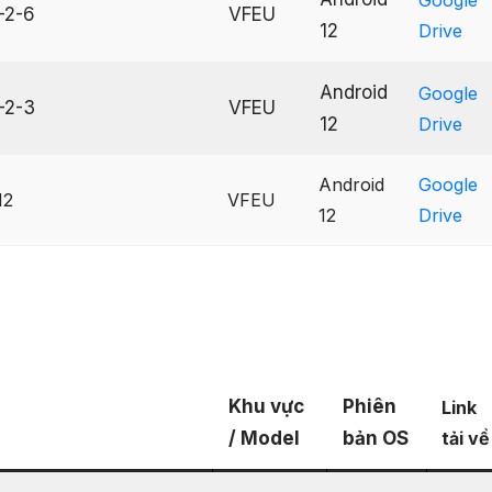
-2-6
VFEU
12
Drive
Android
Google
-2-3
VFEU
12
Drive
Android
Google
12
VFEU
12
Drive
Khu vực
Phiên
Link
/ Model
bản OS
tải về