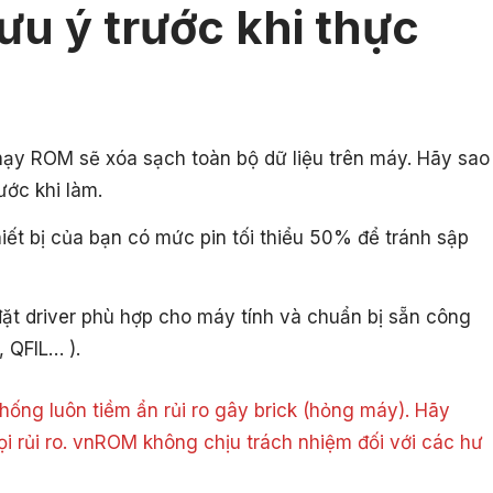
ưu ý trước khi thực
hạy ROM sẽ xóa sạch toàn bộ dữ liệu trên máy. Hãy sao
ước khi làm.
ết bị của bạn có mức pin tối thiểu 50% để tránh sập
ặt driver phù hợp cho máy tính và chuẩn bị sẵn công
, QFIL… ).
ống luôn tiềm ẩn rủi ro gây brick (hỏng máy). Hãy
ọi rủi ro. vnROM không chịu trách nhiệm đối với các hư