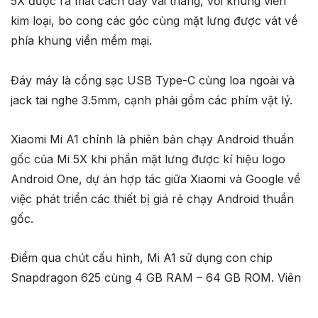
5X được ra mắt cách đây vài tháng, với khung viền
kim loại, bo cong các góc cùng mặt lưng được vát về
phía khung viền mềm mại.
Đáy máy là cổng sạc USB Type-C cùng loa ngoài và
jack tai nghe 3.5mm, cạnh phải gồm các phím vật lý.
Xiaomi Mi A1 chính là phiên bản chạy Android thuần
gốc của Mi 5X khi phần mặt lưng được kí hiệu logo
Android One, dự án hợp tác giữa Xiaomi và Google về
việc phát triển các thiết bị giá rẻ chạy Android thuần
gốc.
Điểm qua chút cấu hình, Mi A1 sử dụng con chip
Snapdragon 625 cùng 4 GB RAM – 64 GB ROM. Viên
pin đi kèm có dung lượng 3.080 mAh.