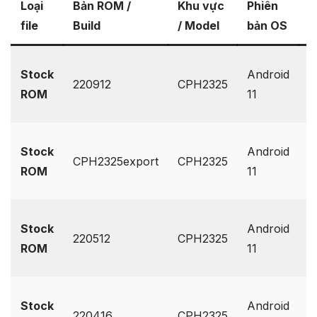
Loại
Bản ROM /
Khu vực
Phiên
L
file
Build
/ Model
bản OS
v
G
Stock
Android
220912
CPH2325
D
ROM
11
O
G
Stock
Android
CPH2325export
CPH2325
D
ROM
11
O
G
Stock
Android
220512
CPH2325
D
ROM
11
O
G
Stock
Android
220416
CPH2325
D