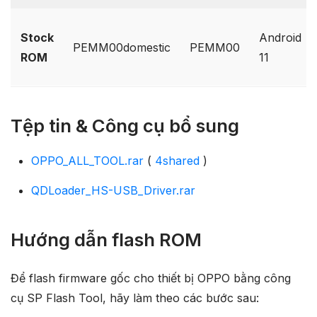
Stock
Android
PEMM00domestic
PEMM00
ROM
11
Tệp tin & Công cụ bổ sung
OPPO_ALL_TOOL.rar
(
4shared
)
QDLoader_HS-USB_Driver.rar
Hướng dẫn flash ROM
Để flash firmware gốc cho thiết bị OPPO bằng công
cụ SP Flash Tool, hãy làm theo các bước sau: