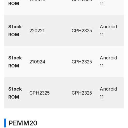
ROM
11
O
G
Stock
Android
220221
CPH2325
D
ROM
11
O
G
Stock
Android
210924
CPH2325
D
ROM
11
O
G
Stock
Android
CPH2325
CPH2325
D
ROM
11
O
PEMM20