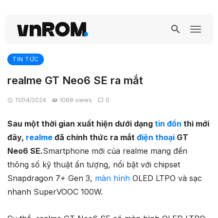
TIN TỨC
realme GT Neo6 SE ra mắt
11/04/2024
1068 views
0
Sau một thời gian xuất hiện dưới dạng
tin đồn
thì mới
đây,
realme
đã chính thức ra mắt
điện thoại
GT
Neo6 SE.
Smartphone mới của realme mang đến
thông số kỹ thuật ấn tượng, nổi bật với chipset
Snapdragon 7+ Gen 3,
màn hình
OLED LTPO và sạc
nhanh SuperVOOC 100W.