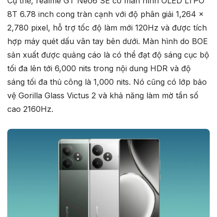
Cụ thể, realme GT Neo6 SE có màn hình OLED LTPO
8T 6.78 inch cong tràn cạnh với độ phân giải 1,264 x
2,780 pixel, hỗ trợ tốc độ làm mới 120Hz và được tích
hợp máy quét dấu vân tay bên dưới. Màn hình do BOE
sản xuất được quảng cáo là có thể đạt độ sáng cục bộ
tối đa lên tới 6,000 nits trong nội dung HDR và ​​​​độ
sáng tối đa thủ công là 1,000 nits. Nó cũng có lớp bảo
vệ Gorilla Glass Victus 2 và khả năng làm mờ tần số
cao 2160Hz.