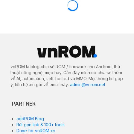
ROM stock cho OPPO F21 Pro 5G
(CPH2341)
14/10/2023
2074 views
0
Tại đây bạn có thể tải về bộ file ROM gốc (Stock
Firmware) chính thức mới nhất cho
stock cho OPPO