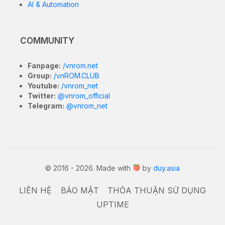
F21 Pro 5G CPH2341
. Các file này cực kỳ cần thiết để
khắc phục các sự cố phần mềm, sửa lỗi treo logo
(bootloop), nâng cấp/hạ cấp hệ điều hành hoặc khôi
phục thiết bị về trạng thái nhà sản xuất.
6.43-inch AMOLED, 60Hz, 2400
Màn hình
x 1080 pixels
Vi xử lý
Qualcomm Snapdragon 695 5G
(Chip)
Bộ nhớ
8GB RAM / 128GB ROM
(RAM/ROM)
Hệ điều hành
Android 12, ColorOS 12