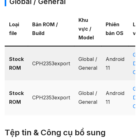
Global / General
Khu
Loại
Bản ROM /
Phiên
Lin
vực /
file
Build
bản OS
về
Model
Go
Stock
Global /
Android
CPH2353export
Dr
ROM
General
11
On
Go
Stock
Global /
Android
CPH2353export
Dr
ROM
General
11
On
Tệp tin & Công cụ bổ sung