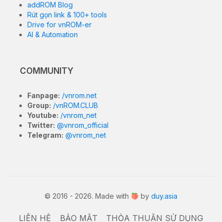
addROM Blog
Rút gọn link & 100+ tools
Drive for vnROM-er
AI & Automation
COMMUNITY
Fanpage:
/vnrom.net
Group:
/vnROM.CLUB
Youtube:
/vnrom_net
Twitter:
@vnrom_official
Telegram:
@vnrom_net
© 2016 - 2026. Made with
by
duy.asia
LIÊN HỆ
BẢO MẬT
THỎA THUẬN SỬ DỤNG