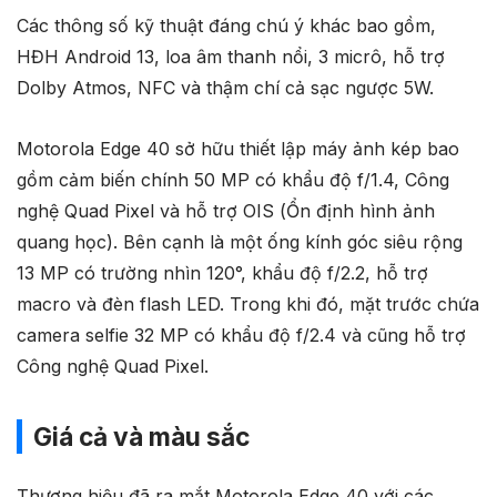
Các thông số kỹ thuật đáng chú ý khác bao gồm,
HĐH Android 13, loa âm thanh nổi, 3 micrô, hỗ trợ
Dolby Atmos, NFC và thậm chí cả sạc ngược 5W.
Motorola Edge 40 sở hữu thiết lập máy ảnh kép bao
gồm cảm biến chính 50 MP có khẩu độ f/1.4, Công
nghệ Quad Pixel và hỗ trợ OIS (Ổn định hình ảnh
quang học). Bên cạnh là một ống kính góc siêu rộng
13 MP có trường nhìn 120°, khẩu độ f/2.2, hỗ trợ
macro và đèn flash LED. Trong khi đó, mặt trước chứa
camera selfie 32 MP có khẩu độ f/2.4 và cũng hỗ trợ
Công nghệ Quad Pixel.
Giá cả và màu sắc
Thương hiệu đã ra mắt Motorola Edge 40 với các