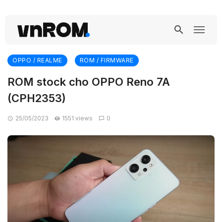
OPPO / REALME
ROM / FIRMWARE
ROM stock cho OPPO Reno 7A
(CPH2353)
25/05/2023
1551 views
0