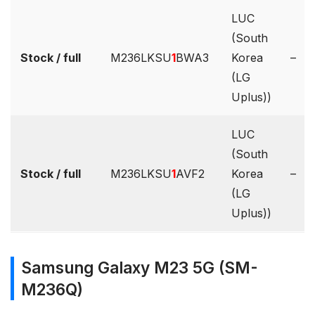
LUC
(South
Stock / full
M236LKSU
1
BWA3
Korea
–
(LG
Uplus))
LUC
(South
Stock / full
M236LKSU
1
AVF2
Korea
–
(LG
Uplus))
Samsung Galaxy M23 5G (SM-
M236Q)