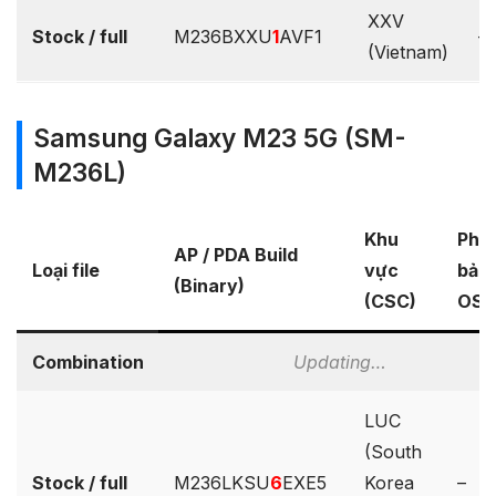
XXV
Stock / full
M236BXXU
1
AVF1
–
(Vietnam)
Samsung Galaxy M23 5G (SM-
M236L)
Khu
Phiê
AP / PDA Build
Loại file
vực
bản
(Binary)
(CSC)
OS
Combination
Updating…
LUC
(South
Stock / full
M236LKSU
6
EXE5
Korea
–