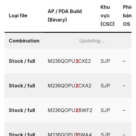
Khu
Phiê
AP / PDA Build
Loại file
vực
bản
(Binary)
(CSC)
OS
Combination
Updating…
Stock / full
M236QOPU
3
CXE2
SJP
–
Stock / full
M236QOPU
2
CXA2
SJP
–
Stock / full
M236QOPU
2
BWF2
SJP
–
Stock / full
M236QOPU
1
BWA4
SJP
–