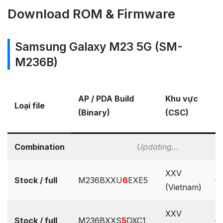
Download ROM & Firmware
Samsung Galaxy M23 5G (SM-
M236B)
P
AP / PDA Build
Khu vực
Loại file
b
(Binary)
(CSC)
O
Combination
Updating…
XXV
Stock / full
M236BXXU
6
EXE5
–
(Vietnam)
XXV
Stock / full
M236BXXS
5
DXC1
–