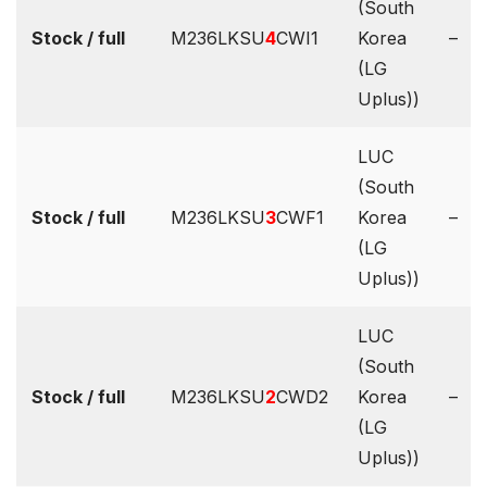
(South
Stock / full
M236LKSU
4
CWI1
Korea
–
(LG
Uplus))
LUC
(South
Stock / full
M236LKSU
3
CWF1
Korea
–
(LG
Uplus))
LUC
(South
Stock / full
M236LKSU
2
CWD2
Korea
–
(LG
Uplus))