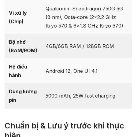
Qualcomm Snapdragon 750G 5G
Vi xử lý
(8 nm), Octa-core (2×2.2 GHz
(Chip)
Kryo 570 & 6×1.8 GHz Kryo 570)
Bộ nhớ
4GB/6GB RAM / 128GB ROM
(RAM/ROM)
Hệ điều
Android 12, One UI 4.1
hành
Dung lượng
5000 mAh, 25W fast charging
pin
Chuẩn bị & Lưu ý trước khi thực
hiện