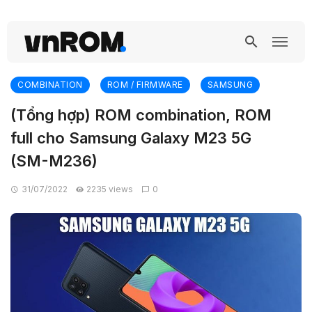
COMBINATION
ROM / FIRMWARE
SAMSUNG
(Tổng hợp) ROM combination, ROM
full cho Samsung Galaxy M23 5G
(SM-M236)
31/07/2022
2235 views
0