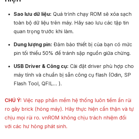
Sao lưu dữ liệu:
Quá trình chạy ROM sẽ xóa sạch
toàn bộ dữ liệu trên máy. Hãy sao lưu các tập tin
quan trọng trước khi làm.
Dung lượng pin:
Đảm bảo thiết bị của bạn có mức
pin tối thiểu 50% để tránh sập nguồn giữa chừng.
USB Driver & Công cụ:
Cài đặt driver phù hợp cho
máy tính và chuẩn bị sẵn công cụ flash (Odin, SP
Flash Tool, QFIL… ).
CHÚ Ý:
Việc nạp phần mềm hệ thống luôn tiềm ẩn rủi
ro gây brick (hỏng máy). Hãy thực hiện cẩn thận và tự
chịu mọi rủi ro. vnROM không chịu trách nhiệm đối
với các hư hỏng phát sinh.