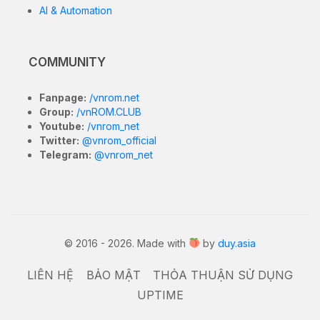
G10 / G10 Power (capri)
DOWNLOAD:
LINK
>
XT2127-
2_CAPRI_RETAPAC_JPTW_11_RRBS31.Q1
3-68-1-10_subsidy-DEFAULT_regulatory-
XT2127-2-APEM2_CFC.xml.zip
>
XT2127-
2_CAPRI_RETAPAC_AU_11_RRBS31.Q1-3-
48-13_subsidy-DEFAULT_regulatory-
XT2127-2-APEM-SAR_CFC.xml.zip
>
XT2127-