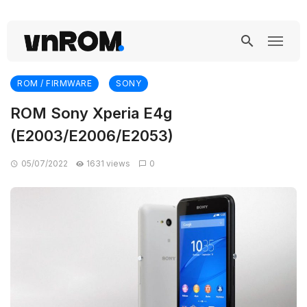
ROM / FIRMWARE
SONY
ROM Sony Xperia E4g
(E2003/E2006/E2053)
05/07/2022
1631 views
0