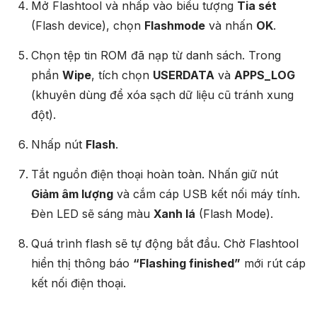
Mở Flashtool và nhấp vào biểu tượng
Tia sét
(Flash device), chọn
Flashmode
và nhấn
OK
.
Chọn tệp tin ROM đã nạp từ danh sách. Trong
phần
Wipe
, tích chọn
USERDATA
và
APPS_LOG
(khuyên dùng để xóa sạch dữ liệu cũ tránh xung
đột).
Nhấp nút
Flash
.
Tắt nguồn điện thoại hoàn toàn. Nhấn giữ nút
Giảm âm lượng
và cắm cáp USB kết nối máy tính.
Đèn LED sẽ sáng màu
Xanh lá
(Flash Mode).
Quá trình flash sẽ tự động bắt đầu. Chờ Flashtool
hiển thị thông báo
“Flashing finished”
mới rút cáp
kết nối điện thoại.