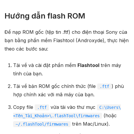
Hướng dẫn flash ROM
Để nạp ROM gốc (tệp tin .ftf) cho điện thoại Sony của
bạn bằng phần mềm Flashtool (Androxyde), thực hiện
theo các bước sau:
Tải về và cài đặt phần mềm
Flashtool
trên máy
tính của bạn.
Tải về bản ROM gốc chính thức (file
) phù
.ftf
hợp chính xác với mã máy của bạn.
Copy file
vừa tải vào thư mục
.ftf
C:\Users\
(hoặc
<Tên_Tài_Khoản>\.flashTool\firmwares
trên Mac/Linux).
~/.flashTool/firmwares