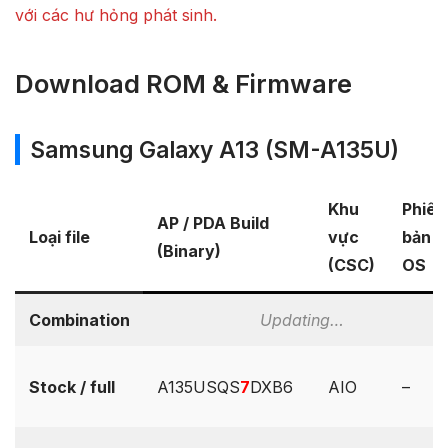
với các hư hỏng phát sinh.
Download ROM & Firmware
Samsung Galaxy A13 (SM-A135U)
Khu
Phiên
AP / PDA Build
Loại file
vực
bản
(Binary)
(CSC)
OS
Combination
Updating…
Stock / full
A135USQS
7
DXB6
AIO
–