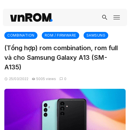
COMBINATION
ROM / FIRMWARE
SAMSUNG
(Tổng hợp) rom combination, rom full
và cho Samsung Galaxy A13 (SM-
A135)
25/03/2022
5005 views
0