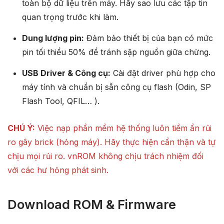
toàn bộ dữ liệu trên máy. Hãy sao lưu các tập tin
quan trọng trước khi làm.
Dung lượng pin:
Đảm bảo thiết bị của bạn có mức
pin tối thiểu 50% để tránh sập nguồn giữa chừng.
USB Driver & Công cụ:
Cài đặt driver phù hợp cho
máy tính và chuẩn bị sẵn công cụ flash (Odin, SP
Flash Tool, QFIL… ).
CHÚ Ý:
Việc nạp phần mềm hệ thống luôn tiềm ẩn rủi
ro gây brick (hỏng máy). Hãy thực hiện cẩn thận và tự
chịu mọi rủi ro. vnROM không chịu trách nhiệm đối
với các hư hỏng phát sinh.
Download ROM & Firmware