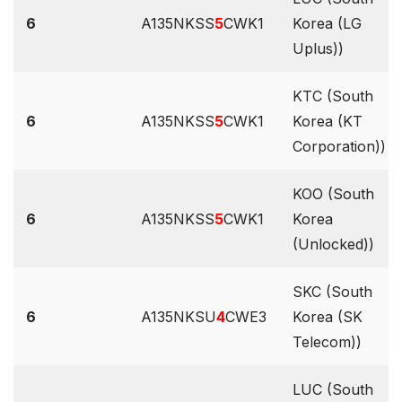
6
A135NKSS
5
CWK1
Korea (LG
Uplus))
KTC (South
6
A135NKSS
5
CWK1
Korea (KT
Corporation))
KOO (South
6
A135NKSS
5
CWK1
Korea
(Unlocked))
SKC (South
6
A135NKSU
4
CWE3
Korea (SK
Telecom))
LUC (South