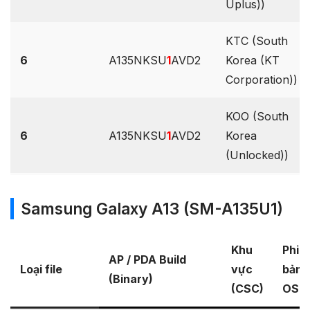
Uplus))
KTC (South
6
A135NKSU
1
AVD2
Korea (KT
Corporation))
KOO (South
6
A135NKSU
1
AVD2
Korea
(Unlocked))
Samsung Galaxy A13 (SM-A135U1)
Khu
Phiê
AP / PDA Build
Loại file
vực
bản
(Binary)
(CSC)
OS