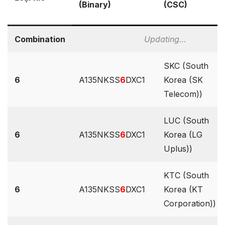
(Binary)
(CSC)
Combination
Updating…
SKC (South
6
A135NKSS
6
DXC1
Korea (SK
Telecom))
LUC (South
6
A135NKSS
6
DXC1
Korea (LG
Uplus))
KTC (South
6
A135NKSS
6
DXC1
Korea (KT
Corporation))