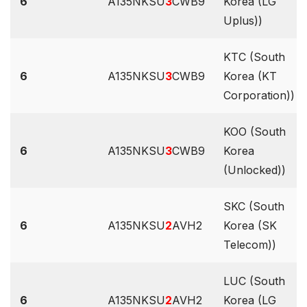
6
A135NKSU
3
CWB9
Korea (LG
Uplus))
KTC (South
6
A135NKSU
3
CWB9
Korea (KT
Corporation))
KOO (South
6
A135NKSU
3
CWB9
Korea
(Unlocked))
SKC (South
6
A135NKSU
2
AVH2
Korea (SK
Telecom))
LUC (South
6
A135NKSU
2
AVH2
Korea (LG