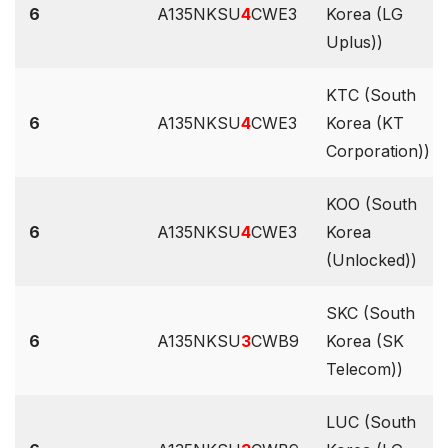
6
A135NKSU
4
CWE3
Korea (LG
Uplus))
KTC (South
6
A135NKSU
4
CWE3
Korea (KT
Corporation))
KOO (South
6
A135NKSU
4
CWE3
Korea
(Unlocked))
SKC (South
6
A135NKSU
3
CWB9
Korea (SK
Telecom))
LUC (South