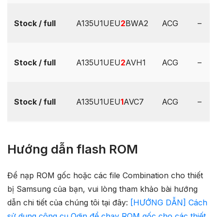
Stock / full
A135U1UEU
2
BWA2
ACG
–
Stock / full
A135U1UEU
2
AVH1
ACG
–
Stock / full
A135U1UEU
1
AVC7
ACG
–
Hướng dẫn flash ROM
Để nạp ROM gốc hoặc các file Combination cho thiết
bị Samsung của bạn, vui lòng tham khảo bài hướng
dẫn chi tiết của chúng tôi tại đây:
[HƯỚNG DẪN] Cách
sử dụng công cụ Odin để chạy ROM gốc cho các thiết