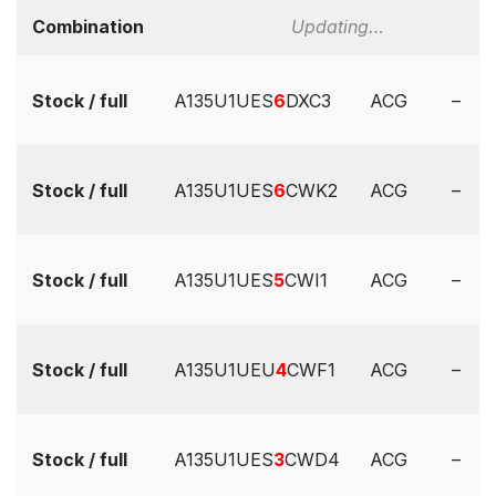
Combination
Updating…
Stock / full
A135U1UES
6
DXC3
ACG
–
Stock / full
A135U1UES
6
CWK2
ACG
–
Stock / full
A135U1UES
5
CWI1
ACG
–
Stock / full
A135U1UEU
4
CWF1
ACG
–
Stock / full
A135U1UES
3
CWD4
ACG
–