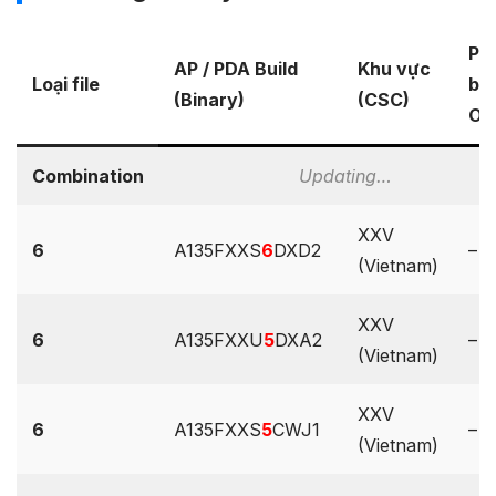
Ph
AP / PDA Build
Khu vực
Loại file
bả
(Binary)
(CSC)
OS
Combination
Updating…
XXV
6
A135FXXS
6
DXD2
–
(Vietnam)
XXV
6
A135FXXU
5
DXA2
–
(Vietnam)
XXV
6
A135FXXS
5
CWJ1
–
(Vietnam)