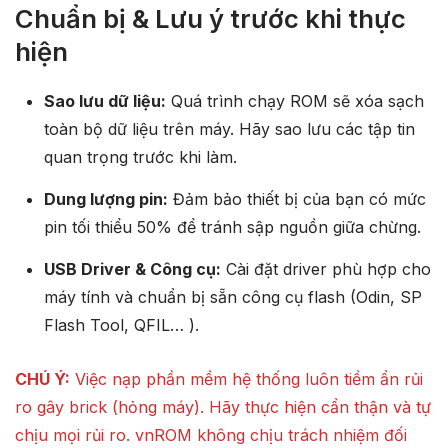
Chuẩn bị & Lưu ý trước khi thực
hiện
Sao lưu dữ liệu:
Quá trình chạy ROM sẽ xóa sạch
toàn bộ dữ liệu trên máy. Hãy sao lưu các tập tin
quan trọng trước khi làm.
Dung lượng pin:
Đảm bảo thiết bị của bạn có mức
pin tối thiểu 50% để tránh sập nguồn giữa chừng.
USB Driver & Công cụ:
Cài đặt driver phù hợp cho
máy tính và chuẩn bị sẵn công cụ flash (Odin, SP
Flash Tool, QFIL… ).
CHÚ Ý:
Việc nạp phần mềm hệ thống luôn tiềm ẩn rủi
ro gây brick (hỏng máy). Hãy thực hiện cẩn thận và tự
chịu mọi rủi ro. vnROM không chịu trách nhiệm đối