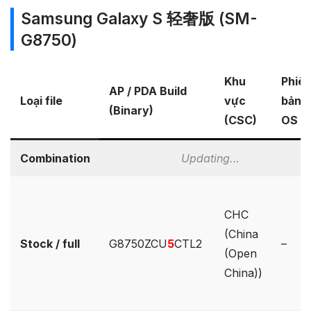
Samsung Galaxy S 轻奢版 (SM-
G8750)
Khu
Phiê
AP / PDA Build
Loại file
vực
bản
(Binary)
(CSC)
OS
Combination
Updating…
CHC
(China
Stock / full
G8750ZCU
5
CTL2
–
(Open
China))