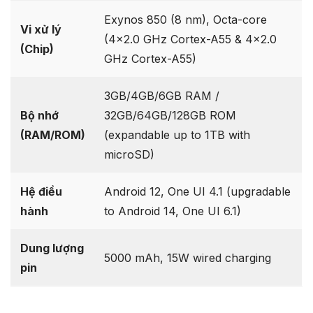
Exynos 850 (8 nm), Octa-core
Vi xử lý
(4×2.0 GHz Cortex-A55 & 4×2.0
(Chip)
GHz Cortex-A55)
3GB/4GB/6GB RAM /
Bộ nhớ
32GB/64GB/128GB ROM
(RAM/ROM)
(expandable up to 1TB with
microSD)
Hệ điều
Android 12, One UI 4.1 (upgradable
hành
to Android 14, One UI 6.1)
Dung lượng
5000 mAh, 15W wired charging
pin