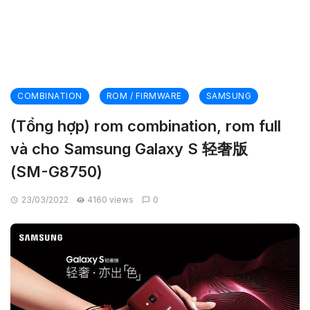
COMBINATION
ROM / FIRMWARE
SAMSUNG
(Tổng hợp) rom combination, rom full
và cho Samsung Galaxy S 轻奢版
(SM-G8750)
23/03/2022
4160 views
0