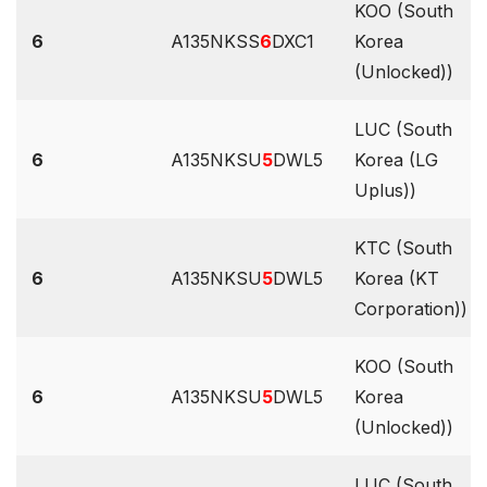
KOO (South
6
A135NKSS
6
DXC1
Korea
(Unlocked))
LUC (South
6
A135NKSU
5
DWL5
Korea (LG
Uplus))
KTC (South
6
A135NKSU
5
DWL5
Korea (KT
Corporation))
KOO (South
6
A135NKSU
5
DWL5
Korea
(Unlocked))
LUC (South