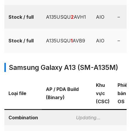
Stock / full
A135USQU
2
AVH1
AIO
–
Stock / full
A135USQU
1
AVB9
AIO
–
Samsung Galaxy A13 (SM-A135M)
Khu
Phiên
AP / PDA Build
Loại file
vực
bản
(Binary)
(CSC)
OS
Combination
Updating…