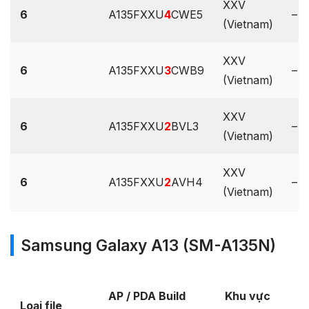
XXV
6
A135FXXU
4
CWE5
–
(Vietnam)
XXV
6
A135FXXU
3
CWB9
–
(Vietnam)
XXV
6
A135FXXU
2
BVL3
–
(Vietnam)
XXV
6
A135FXXU
2
AVH4
–
(Vietnam)
Samsung Galaxy A13 (SM-A135N)
AP / PDA Build
Khu vực
Loại file