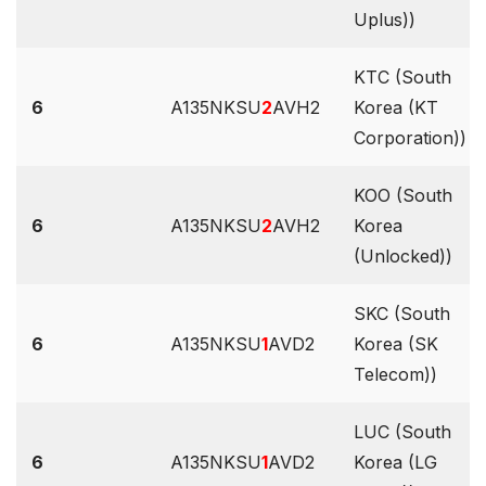
Uplus))
KTC (South
6
A135NKSU
2
AVH2
Korea (KT
Corporation))
KOO (South
6
A135NKSU
2
AVH2
Korea
(Unlocked))
SKC (South
6
A135NKSU
1
AVD2
Korea (SK
Telecom))
LUC (South
6
A135NKSU
1
AVD2
Korea (LG