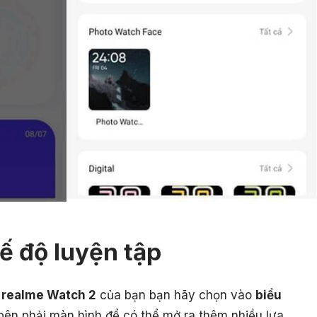
ế độ luyện tập
realme Watch 2
của bạn bạn hãy chọn vào
biểu
bên phải màn hình để có thể mở ra thêm nhiều lựa