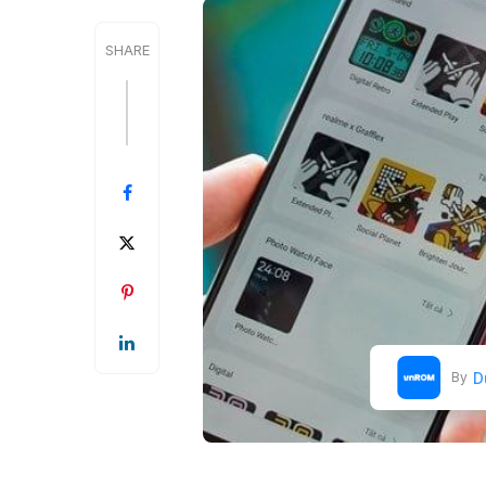
SHARE
D
By