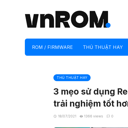
ROM / FIRMWARE
THỦ THUẬT HAY
THỦ THUẬT HAY
3 mẹo sử dụng Re
trải nghiệm tốt h
18/07/2021
1366 views
0