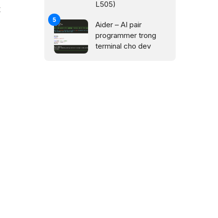
L505)
t
Aider – AI pair
programmer trong
terminal cho dev