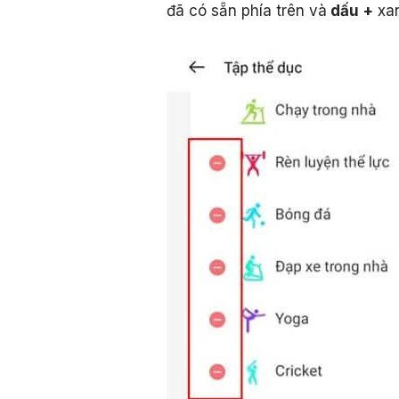
đã có sẵn phía trên và
dấu +
xan