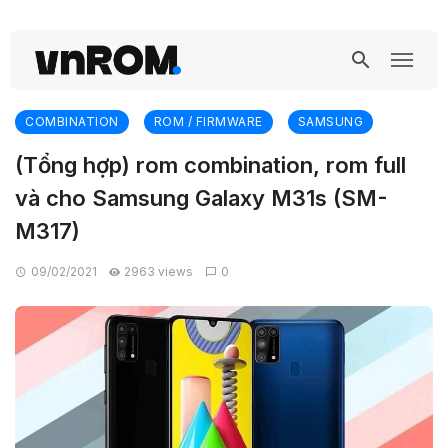
COMBINATION
ROM / FIRMWARE
SAMSUNG
(Tổng hợp) rom combination, rom full
và cho Samsung Galaxy M31s (SM-
M317)
09/02/2021
2963 views
0