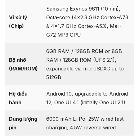
Samsung Exynos 9611 (10 nm),
Vi xử lý
Octa-core (4×2.3 GHz Cortex-A73
(Chip)
& 4×1.7 GHz Cortex-A53), Mali-
G72 MP3 GPU
6GB RAM / 128GB ROM or 8GB
Bộ nhớ
RAM / 128GB ROM (UFS 2.1),
(RAM/ROM)
expandable via microSDXC up to
512GB
Hệ điều
Android 10, upgradable to Android
hành
12, One UI 4.1 (initially One UI 2.1)
Dung lượng
6000 mAh Li-Po, 25W wired fast
pin
charging, 4.5W reverse wired