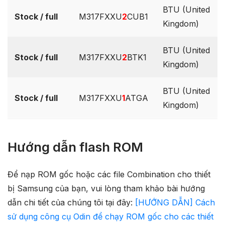
BTU (United
Stock / full
M317FXXU
2
CUB1
Kingdom)
BTU (United
Stock / full
M317FXXU
2
BTK1
Kingdom)
BTU (United
Stock / full
M317FXXU
1
ATGA
Kingdom)
Hướng dẫn flash ROM
Để nạp ROM gốc hoặc các file Combination cho thiết
bị Samsung của bạn, vui lòng tham khảo bài hướng
dẫn chi tiết của chúng tôi tại đây:
[HƯỚNG DẪN] Cách
sử dụng công cụ Odin để chạy ROM gốc cho các thiết