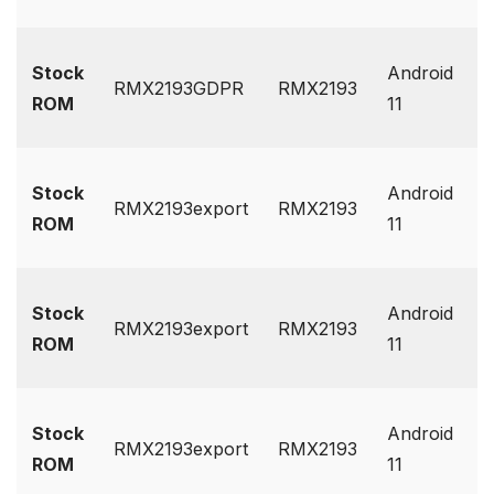
G
Stock
Android
RMX2193GDPR
RMX2193
D
ROM
11
O
G
Stock
Android
RMX2193export
RMX2193
D
ROM
11
O
G
Stock
Android
RMX2193export
RMX2193
D
ROM
11
O
G
Stock
Android
RMX2193export
RMX2193
D
ROM
11
O