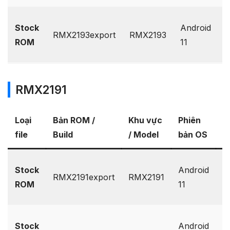
G
Stock
Android
RMX2193export
RMX2193
D
ROM
11
O
RMX2191
Loại
Bản ROM /
Khu vực
Phiên
Li
file
Build
/ Model
bản OS
v
G
Stock
Android
RMX2191export
RMX2191
D
ROM
11
O
G
Stock
Android