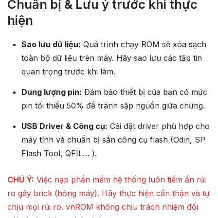
Chuẩn bị & Lưu ý trước khi thực
hiện
Sao lưu dữ liệu:
Quá trình chạy ROM sẽ xóa sạch
toàn bộ dữ liệu trên máy. Hãy sao lưu các tập tin
quan trọng trước khi làm.
Dung lượng pin:
Đảm bảo thiết bị của bạn có mức
pin tối thiểu 50% để tránh sập nguồn giữa chừng.
USB Driver & Công cụ:
Cài đặt driver phù hợp cho
máy tính và chuẩn bị sẵn công cụ flash (Odin, SP
Flash Tool, QFIL… ).
CHÚ Ý:
Việc nạp phần mềm hệ thống luôn tiềm ẩn rủi
ro gây brick (hỏng máy). Hãy thực hiện cẩn thận và tự
chịu mọi rủi ro. vnROM không chịu trách nhiệm đối