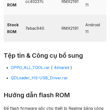
cc40237c
RMX2191
D
ROM
11
O
G
Stock
Android
7ebac940
RMX2191
D
ROM
11
O
Tệp tin & Công cụ bổ sung
OPPO_ALL_TOOL.rar
(
4shared
)
QDLoader_HS-USB_Driver.rar
Hướng dẫn flash ROM
Để flash firmware gốc cho thiết bị Realme bằng công