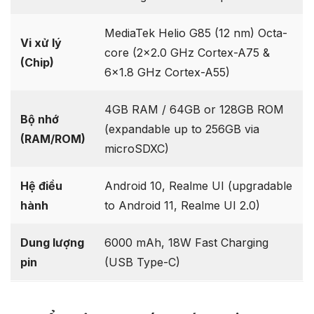
MediaTek Helio G85 (12 nm) Octa-
Vi xử lý
core (2×2.0 GHz Cortex-A75 &
(Chip)
6×1.8 GHz Cortex-A55)
4GB RAM / 64GB or 128GB ROM
Bộ nhớ
(expandable up to 256GB via
(RAM/ROM)
microSDXC)
Hệ điều
Android 10, Realme UI (upgradable
hành
to Android 11, Realme UI 2.0)
Dung lượng
6000 mAh, 18W Fast Charging
pin
(USB Type-C)