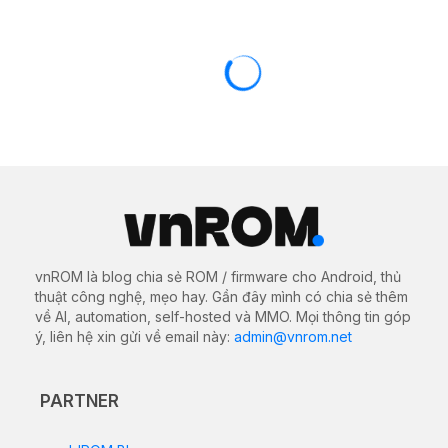
OPPO / REALME
ROM / FIRMWARE
Rom stock cho Oppo R11t
10/10/2020
2609 views
0
Tại đây bạn có thể tải về bộ file ROM gốc (Stock