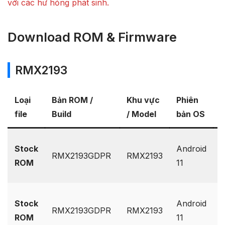
với các hư hỏng phát sinh.
Download ROM & Firmware
RMX2193
Loại
Bản ROM /
Khu vực
Phiên
L
file
Build
/ Model
bản OS
v
G
Stock
Android
RMX2193GDPR
RMX2193
D
ROM
11
O
G
Stock
Android
RMX2193GDPR
RMX2193
D
ROM
11
O