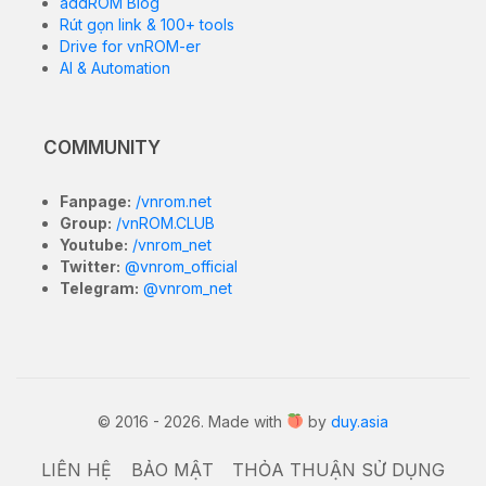
Firmware) chính thức mới nhất cho
stock cho Oppo
R11t
. Các file này cực kỳ cần thiết để khắc phục các sự
cố phần mềm, sửa lỗi treo logo (bootloop), nâng
cấp/hạ cấp hệ điều hành hoặc khôi phục thiết bị về
trạng thái nhà sản xuất.
5.5-inch AMOLED, 1080 x 1920
Màn hình
pixels (FHD), 60Hz
Qualcomm Snapdragon 660 (Octa-
Vi xử lý
core 4×2.2 GHz + 4×1.8 GHz),
(Chip)
Adreno 512 GPU
Bộ nhớ
4GB RAM / 64GB ROM
(RAM/ROM)