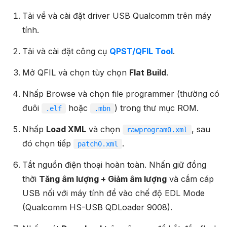
Tải về và cài đặt driver USB Qualcomm trên máy
tính.
Tải và cài đặt công cụ
QPST/QFIL Tool
.
Mở QFIL và chọn tùy chọn
Flat Build
.
Nhấp Browse và chọn file programmer (thường có
đuôi
hoặc
) trong thư mục ROM.
.elf
.mbn
Nhấp
Load XML
và chọn
, sau
rawprogram0.xml
đó chọn tiếp
.
patch0.xml
Tắt nguồn điện thoại hoàn toàn. Nhấn giữ đồng
thời
Tăng âm lượng + Giảm âm lượng
và cắm cáp
USB nối với máy tính để vào chế độ EDL Mode
(Qualcomm HS-USB QDLoader 9008).