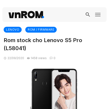
LENOVO
ROM / FIRMWARE
Rom stock cho Lenovo S5 Pro
(L58041)
22/09/2020
1458 views
0