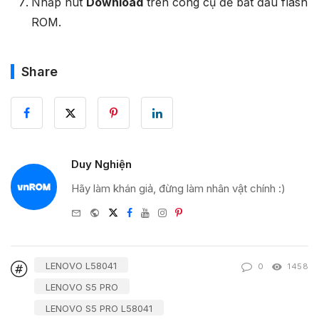
Nhấp nút
Download
trên công cụ để bắt đầu flash
ROM.
Share
Duy Nghiện
Hãy làm khán giả, đừng làm nhân vật chính :)
e-
Website
Twitter
Facebook
Youtube
Instagram
Pinterest
mail
LENOVO L58041
0
1458
LENOVO S5 PRO
LENOVO S5 PRO L58041