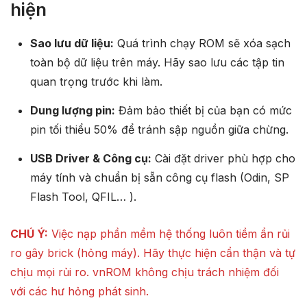
hiện
Sao lưu dữ liệu:
Quá trình chạy ROM sẽ xóa sạch
toàn bộ dữ liệu trên máy. Hãy sao lưu các tập tin
quan trọng trước khi làm.
Dung lượng pin:
Đảm bảo thiết bị của bạn có mức
pin tối thiểu 50% để tránh sập nguồn giữa chừng.
USB Driver & Công cụ:
Cài đặt driver phù hợp cho
máy tính và chuẩn bị sẵn công cụ flash (Odin, SP
Flash Tool, QFIL… ).
CHÚ Ý:
Việc nạp phần mềm hệ thống luôn tiềm ẩn rủi
ro gây brick (hỏng máy). Hãy thực hiện cẩn thận và tự
chịu mọi rủi ro. vnROM không chịu trách nhiệm đối
với các hư hỏng phát sinh.