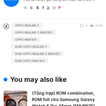
e-
Website
Twitter
Facebook
Youtube
Instagram
Pinterest
mail
OPPO REALME 5
4
6149
OPPO REALME 5 RMX1911
OPPO RMX1911
ROM OPPO REALME 5
ROM OPPO REALME 5 RMX1911
ROM OPPO RMX1911
You may also like
(Tổng hợp) ROM combination,
ROM full cho Samsung Galaxy
Watch 5 Pro 45mm (SM-R925)