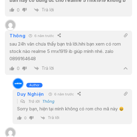
bản này có dùng đc cho realme 5 rmx1919 không b
Trả lời
0
Thông
6 năm trước
sau 24h vân chưa thấy bạn trả lời.hihi bạn xem có rom
stock nào realme 5 rmx1919 ib giúp mình nhé. zalo
0899164648
Trả lời
0
Author
Duy Nghiện
6 năm trước
Trả lời
Thông
Sorry bạn, hiện tại mình không có rom cho mã này
Trả lời
0