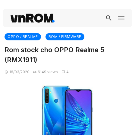
OPPO / REALME
ROM / FIRMWARE
Rom stock cho OPPO Realme 5
(RMX1911)
16/03/2020
6149 views
4