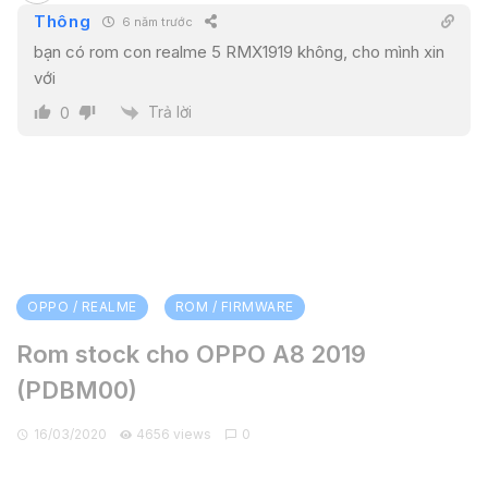
Thông
6 năm trước
bạn có rom con realme 5 RMX1919 không, cho mình xin
với
Trả lời
0
OPPO / REALME
ROM / FIRMWARE
Rom stock cho OPPO A8 2019
(PDBM00)
16/03/2020
4656 views
0