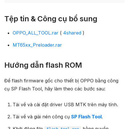
Tệp tin & Công cụ bổ sung
OPPO_ALL_TOOL.rar
(
4shared
)
MT65xx_Preloader.rar
Hướng dẫn flash ROM
Để flash firmware gốc cho thiết bị OPPO bằng công
cụ SP Flash Tool, hãy làm theo các bước sau:
Tải về và cài đặt driver USB MTK trên máy tính.
Tải về và giải nén công cụ
SP Flash Tool
.
Khởi động file
bằng quyền
Flash_tool.exe