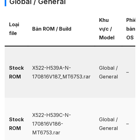
Global / General
Khu
Phiên
Loại
Bản ROM / Build
vực /
bản
file
Model
OS
Stock
X522-H539A-N-
Global /
–
ROM
170816V187_MT6753.rar
General
X522-H539C-N-
Stock
Global /
170816V186-
–
ROM
General
MT6753.rar