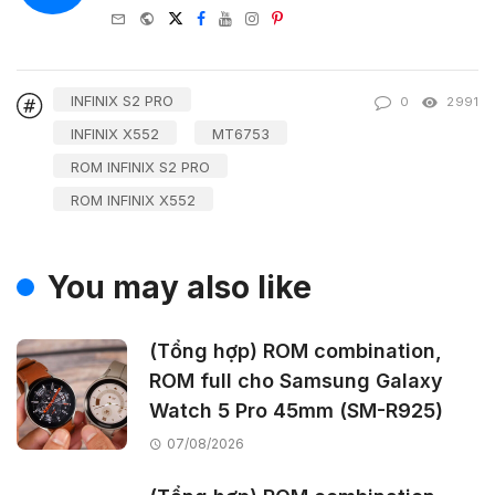
e-
Website
Twitter
Facebook
Youtube
Instagram
Pinterest
mail
INFINIX S2 PRO
0
2991
INFINIX X552
MT6753
ROM INFINIX S2 PRO
ROM INFINIX X552
You may also like
(Tổng hợp) ROM combination,
ROM full cho Samsung Galaxy
Watch 5 Pro 45mm (SM-R925)
07/08/2026