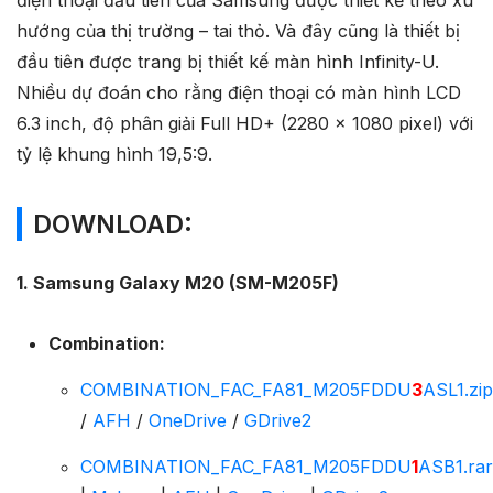
hướng của thị trường – tai thỏ. Và đây cũng là thiết bị
đầu tiên được trang bị thiết kế màn hình Infinity-U.
Nhiều dự đoán cho rằng điện thoại có màn hình LCD
6.3 inch, độ phân giải Full HD+ (2280 x 1080 pixel) với
tỷ lệ khung hình 19,5:9.
DOWNLOAD:
1. Samsung Galaxy M20 (SM-M205F)
Combination:
COMBINATION_FAC_FA81_M205FDDU
3
ASL1.zip
/
AFH
/
OneDrive
/
GDrive2
COMBINATION_FAC_FA81_M205FDDU
1
ASB1.rar