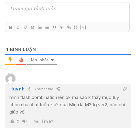
{}
[+]
1
BÌNH LUẬN
Mới nhất
Huỳnh
6 năm trước
mình flash combination lên ok mà sao k thấy mục tùy
chọn nhà phát triển z ạ? của Mình là M20g ver2, bác chỉ
giúp với
Trả lời
0