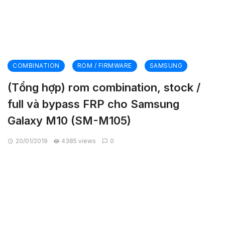
COMBINATION
ROM / FIRMWARE
SAMSUNG
(Tổng hợp) rom combination, stock /
full và bypass FRP cho Samsung
Galaxy M10 (SM-M105)
20/01/2019
4385 views
0