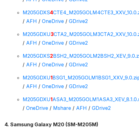
M205GDXS
4
CTE4_M205GOLM4CTE3_XXV_10.0.z
/
AFH
/
OneDrive
/
GDrive2
M205GDXU
3
CTA2_M205GOLM3CTA2_XXV_10.0.z
/
AFH
/
OneDrive
/
GDrive2
M205GDXS
2
BSH2_M205GOLM2BSH2_XEV_9.0.z
/
AFH
/
OneDrive
/
GDrive2
M205GDXU
1
BSG1_M205GOLM1BSG1_XXV_9.0.zi
/
AFH
/
OneDrive
/
GDrive2
M205GDXU
1
ASA3_M205GOLM1ASA3_XEV_8.1.0.
/
OneDrive
/
Mshare
/
AFH
/
GDrive2
4. Samsung Galaxy M20 (SM-M205M)