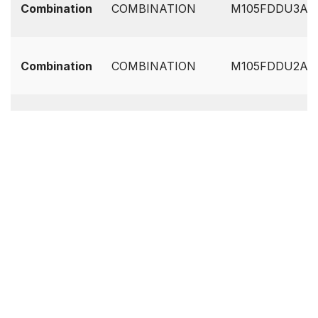
Combination
COMBINATION
M105FDDU3ATF
Combination
COMBINATION
M105FDDU2ASI1
Combination
COMBINATION
M105FDDU1ASA
Stock / full
M105FDDS
5
CWA1
INS (India)
Stock / full
M105FDDS
4
CVG1
INS (India)