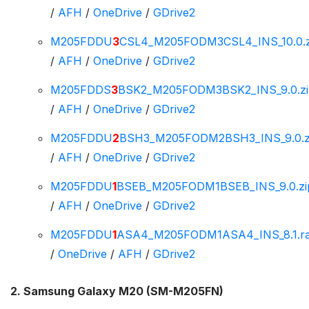
/
AFH
/
OneDrive
/
GDrive2
M205FDDU
3
CSL4_M205FODM3CSL4_INS_10.0.z
/
AFH
/
OneDrive
/
GDrive2
M205FDDS
3
BSK2_M205FODM3BSK2_INS_9.0.zi
/
AFH
/
OneDrive
/
GDrive2
M205FDDU
2
BSH3_M205FODM2BSH3_INS_9.0.z
/
AFH
/
OneDrive
/
GDrive2
M205FDDU
1
BSEB_M205FODM1BSEB_INS_9.0.zi
/
AFH
/
OneDrive
/
GDrive2
M205FDDU
1
ASA4_M205FODM1ASA4_INS_8.1.ra
/
OneDrive
/
AFH
/
GDrive2
2. Samsung Galaxy M20 (SM-M205FN)