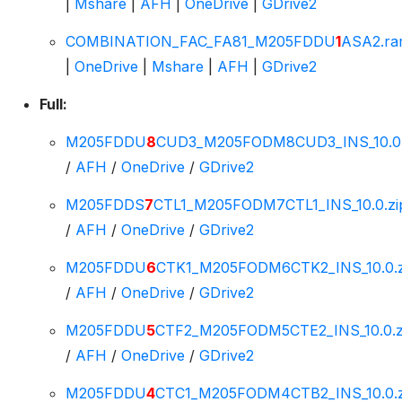
|
Mshare
|
AFH
|
OneDrive
|
GDrive2
COMBINATION_FAC_FA81_M205FDDU
1
ASA2.ra
|
OneDrive
|
Mshare
|
AFH
|
GDrive2
Full:
M205FDDU
8
CUD3_M205FODM8CUD3_INS_10.0.
/
AFH
/
OneDrive
/
GDrive2
M205FDDS
7
CTL1_M205FODM7CTL1_INS_10.0.zi
/
AFH
/
OneDrive
/
GDrive2
M205FDDU
6
CTK1_M205FODM6CTK2_INS_10.0.z
/
AFH
/
OneDrive
/
GDrive2
M205FDDU
5
CTF2_M205FODM5CTE2_INS_10.0.z
/
AFH
/
OneDrive
/
GDrive2
M205FDDU
4
CTC1_M205FODM4CTB2_INS_10.0.z