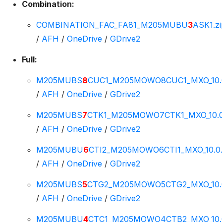
Combination:
COMBINATION_FAC_FA81_M205MUBU
3
ASK1.zi
/
AFH
/
OneDrive
/
GDrive2
Full:
M205MUBS
8
CUC1_M205MOWO8CUC1_MXO_10.0
/
AFH
/
OneDrive
/
GDrive2
M205MUBS
7
CTK1_M205MOWO7CTK1_MXO_10.0
/
AFH
/
OneDrive
/
GDrive2
M205MUBU
6
CTI2_M205MOWO6CTI1_MXO_10.0.
/
AFH
/
OneDrive
/
GDrive2
M205MUBS
5
CTG2_M205MOWO5CTG2_MXO_10.0
/
AFH
/
OneDrive
/
GDrive2
M205MUBU
4
CTC1_M205MOWO4CTB2_MXO_10.0