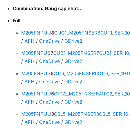
Combination: Đang cập nhật…
Full:
M205FNPUU
8
CUG1_M205FNSER8CUF1_SER_10.
/
AFH
/
OneDrive
/
GDrive2
M205FNPUS
7
CUB1_M205FNSER7CUB1_SER_10.0
/
AFH
/
OneDrive
/
GDrive2
M205FNPUS
6
CTI3_M205FNSER6CTI3_SER_10.0.
/
AFH
/
OneDrive
/
GDrive2
M205FNPUU
5
CTG2_M205FNSER5CTG2_SER_10.
/
AFH
/
OneDrive
/
GDrive2
M205FNPUU
3
CSL5_M205FNSER3CSL5_SER_10.0
/
AFH
/
OneDrive
/
GDrive2