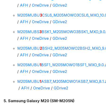
/
AFH
/
OneDrive
/
GDrive2
M205MUBU
3
CSL6_M205MOWO3CSL6_MXO_10.0
/
AFH
/
OneDrive
/
GDrive2
M205MUBS
3
BSK1_M205MOWO3BSK1_MXO_9.0.
/
AFH
/
OneDrive
/
GDrive2
M205MUBU
2
BSH2_M205MOWO2BSH2_MXO_9.0
/
AFH
/
OneDrive
/
GDrive2
M205MUBU
1
BSF1_M205MOWO1BSF1_MXO_9.0.z
/
AFH
/
OneDrive
/
GDrive2
M205MUBU
1
ASB7_M205MOWO1ASB7_MXO_8.1.z
/
AFH
/
OneDrive
/
GDrive2
5. Samsung Galaxy M20 (SM-M205N)