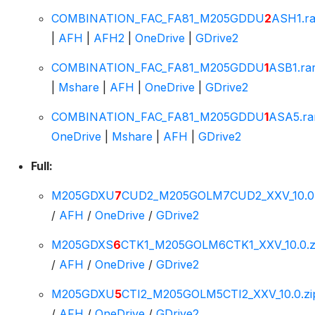
COMBINATION_FAC_FA81_M205GDDU
2
ASH1.ra
|
AFH
|
AFH2
|
OneDrive
|
GDrive2
COMBINATION_FAC_FA81_M205GDDU
1
ASB1.ra
|
Mshare
|
AFH
|
OneDrive
|
GDrive2
COMBINATION_FAC_FA81_M205GDDU
1
ASA5.ra
OneDrive
|
Mshare
|
AFH
|
GDrive2
Full:
M205GDXU
7
CUD2_M205GOLM7CUD2_XXV_10.0.
/
AFH
/
OneDrive
/
GDrive2
M205GDXS
6
CTK1_M205GOLM6CTK1_XXV_10.0.z
/
AFH
/
OneDrive
/
GDrive2
M205GDXU
5
CTI2_M205GOLM5CTI2_XXV_10.0.zi
/
AFH
/
OneDrive
/
GDrive2