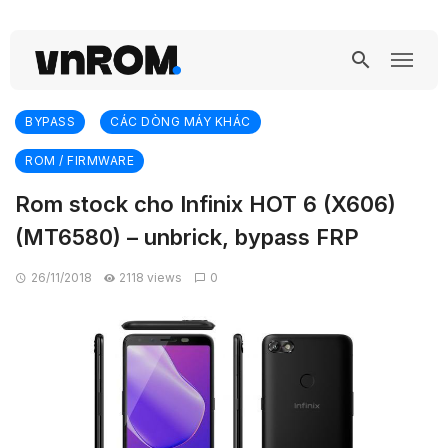
BYPASS
CÁC DÒNG MÁY KHÁC
ROM / FIRMWARE
Rom stock cho Infinix HOT 6 (X606)
(MT6580) – unbrick, bypass FRP
26/11/2018
2118 views
0