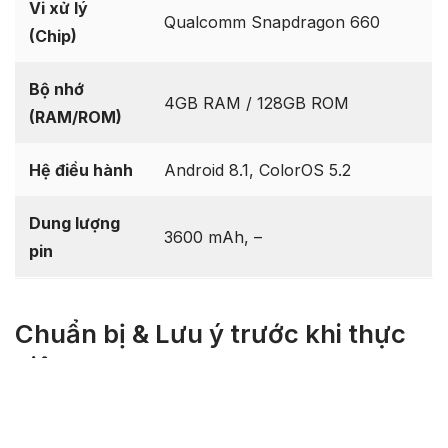
CPH1893
. Các file này cực kỳ cần thiết để khắc phục
các sự cố phần mềm, sửa lỗi treo logo (bootloop),
nâng cấp/hạ cấp hệ điều hành hoặc khôi phục thiết bị
về trạng thái nhà sản xuất.
6.4-inch Super AMOLED, 1080 x
Màn hình
2340 pixels
Vi xử lý
Qualcomm Snapdragon 660
(Chip)
Bộ nhớ
4GB RAM / 128GB ROM
(RAM/ROM)
Hệ điều hành
Android 8.1, ColorOS 5.2