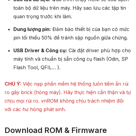
toàn bộ dữ liệu trên máy. Hãy sao lưu các tập tin
quan trọng trước khi làm.
Dung lượng pin:
Đảm bảo thiết bị của bạn có mức
pin tối thiểu 50% để tránh sập nguồn giữa chừng.
USB Driver & Công cụ:
Cài đặt driver phù hợp cho
máy tính và chuẩn bị sẵn công cụ flash (Odin, SP
Flash Tool, QFIL… ).
CHÚ Ý:
Việc nạp phần mềm hệ thống luôn tiềm ẩn rủi
ro gây brick (hỏng máy). Hãy thực hiện cẩn thận và tự
chịu mọi rủi ro. vnROM không chịu trách nhiệm đối
với các hư hỏng phát sinh.
Download ROM & Firmware