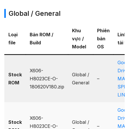
Global / General
Khu
Phiên
Loại
Bản ROM /
Link
vực /
bản
file
Build
tải v
Model
OS
Goog
X606-
Drive
Stock
Global /
H8023CE-O-
–
MAX
ROM
General
180620V180.zip
SPE
LINK
Goog
X606-
Drive
Stock
Global /
H8023CE-O-
–
MAX