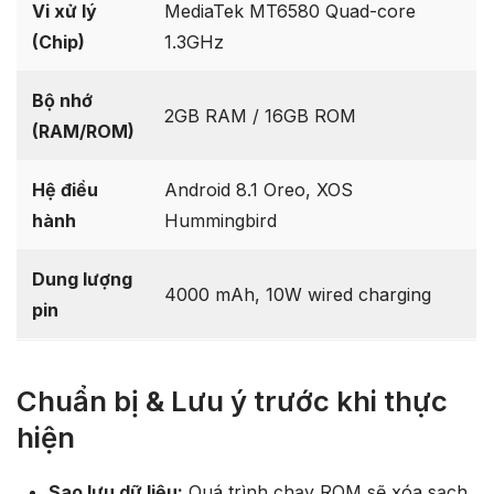
Vi xử lý
MediaTek MT6580 Quad-core
(Chip)
1.3GHz
Bộ nhớ
2GB RAM / 16GB ROM
(RAM/ROM)
Hệ điều
Android 8.1 Oreo, XOS
hành
Hummingbird
Dung lượng
4000 mAh, 10W wired charging
pin
Chuẩn bị & Lưu ý trước khi thực
hiện
Sao lưu dữ liệu:
Quá trình chạy ROM sẽ xóa sạch