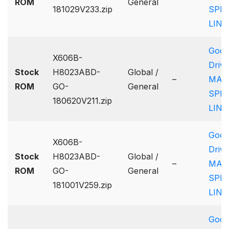
ROM
General
181029V233.zip
SPE
LINK
Goog
X606B-
Drive
Stock
H8023ABD-
Global /
–
MAX
ROM
GO-
General
SPE
180620V211.zip
LINK
Goog
X606B-
Drive
Stock
H8023ABD-
Global /
–
MAX
ROM
GO-
General
SPE
181001V259.zip
LINK
Goog