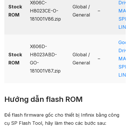
X606C-
Drive
Stock
Global /
H8023CE-O-
–
MAX
ROM
General
181001V86.zip
SPE
LINK
Goog
X606D-
Drive
Stock
H8023ABD-
Global /
–
MAX
ROM
GO-
General
SPE
181001V87.zip
LINK
Hướng dẫn flash ROM
Để flash firmware gốc cho thiết bị Infinix bằng công
cụ SP Flash Tool, hãy làm theo các bước sau: