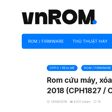
ROM / FIRMWARE
THỦ THUẬT HAY
OPPO / REALME
ROM / FIRMWARE
Rom cứu máy, xó
2018 (CPH1827 / 
13/08/2018
6331 views
16