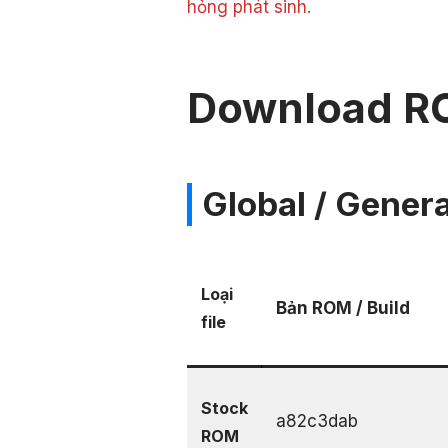
hỏng phát sinh.
Download R
Global / Genera
Loại
Bản ROM / Build
file
Stock
a82c3dab
ROM