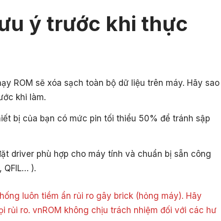
ưu ý trước khi thực
hạy ROM sẽ xóa sạch toàn bộ dữ liệu trên máy. Hãy sao
ước khi làm.
ết bị của bạn có mức pin tối thiểu 50% để tránh sập
ặt driver phù hợp cho máy tính và chuẩn bị sẵn công
, QFIL… ).
ống luôn tiềm ẩn rủi ro gây brick (hỏng máy). Hãy
ọi rủi ro. vnROM không chịu trách nhiệm đối với các hư