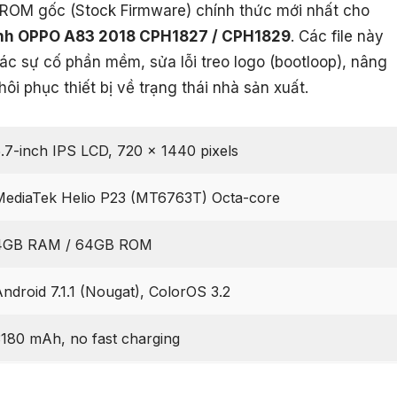
le ROM gốc (Stock Firmware) chính thức mới nhất cho
ình OPPO A83 2018 CPH1827 / CPH1829
. Các file này
ác sự cố phần mềm, sửa lỗi treo logo (bootloop), nâng
i phục thiết bị về trạng thái nhà sản xuất.
.7-inch IPS LCD, 720 x 1440 pixels
MediaTek Helio P23 (MT6763T) Octa-core
4GB RAM / 64GB ROM
ndroid 7.1.1 (Nougat), ColorOS 3.2
180 mAh, no fast charging