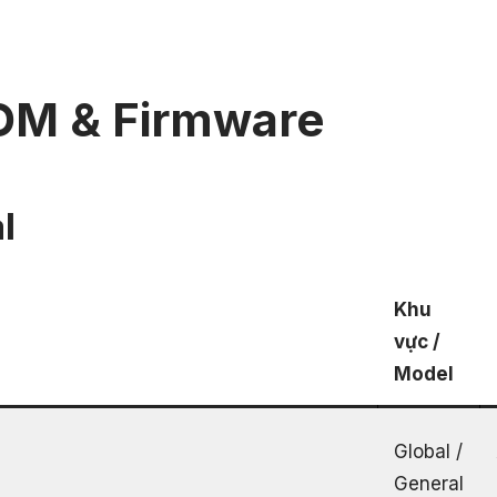
OM & Firmware
l
Khu
vực /
Model
Global /
General