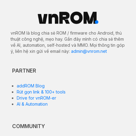
Tại đây bạn có thể tải về bộ file ROM gốc (Stock
Firmware) chính thức mới nhất cho
FREE rom stock
cho OPPO F1 Plus X9009
. Các file này cực kỳ cần
thiết để khắc phục các sự cố phần mềm, sửa lỗi treo
logo (bootloop), nâng cấp/hạ cấp hệ điều hành hoặc
khôi phục thiết bị về trạng thái nhà sản xuất.
5.5-inch AMOLED,
Màn hình
1080×1920
Vi xử lý (Chip)
MediaTek Helio P10
Bộ nhớ
4GB RAM / 64GB ROM
(RAM/ROM)