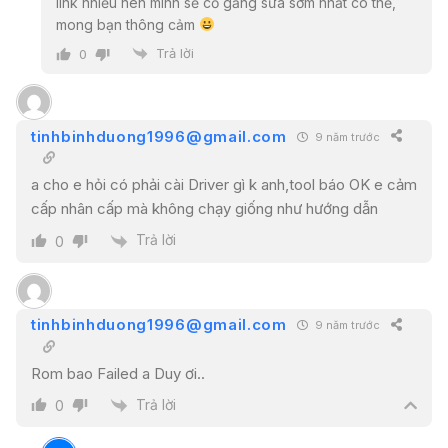
link nhiều nên mình sẽ cố gắng sửa sớm nhất có thể,
mong bạn thông cảm
Trả lời
0
tinhbinhduong1996@gmail.com
9 năm trước
a cho e hỏi có phải cài Driver gì k anh,tool báo OK e cảm
cấp nhân cấp mà không chạy giống như hướng dẫn
Trả lời
0
tinhbinhduong1996@gmail.com
9 năm trước
Rom bao Failed a Duy ơi..
Trả lời
0