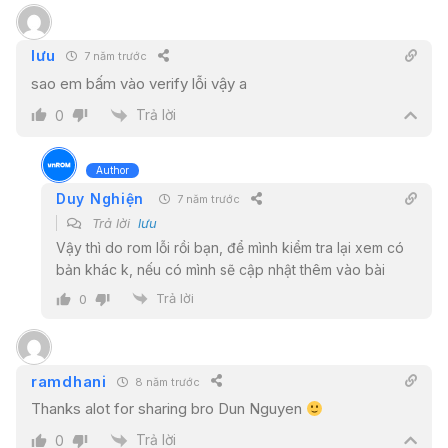
lưu
7 năm trước
sao em bấm vào verify lỗi vậy a
Trả lời
0
Author
Duy Nghiện
7 năm trước
Trả lời
lưu
Vậy thì do rom lỗi rồi bạn, để mình kiểm tra lại xem có
bản khác k, nếu có mình sẽ cập nhật thêm vào bài
Trả lời
0
ramdhani
8 năm trước
Thanks alot for sharing bro Dun Nguyen
Trả lời
0