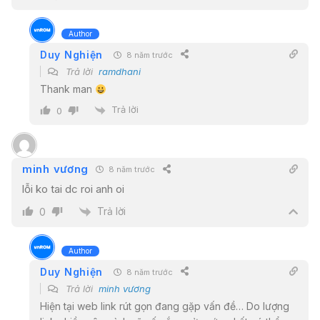
Author
Duy Nghiện
8 năm trước
Trả lời
ramdhani
Thank man
Trả lời
0
minh vương
8 năm trước
lỗi ko tai dc roi anh oi
Trả lời
0
Author
Duy Nghiện
8 năm trước
Trả lời
minh vương
Hiện tại web link rút gọn đang gặp vấn đề… Do lượng