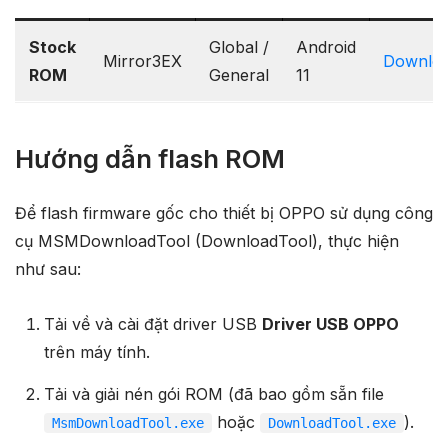
Stock
Global /
Android
Mirror3EX
Downlo
ROM
General
11
Hướng dẫn flash ROM
Để flash firmware gốc cho thiết bị OPPO sử dụng công
cụ MSMDownloadTool (DownloadTool), thực hiện
như sau:
Tải về và cài đặt driver USB
Driver USB OPPO
trên máy tính.
Tải và giải nén gói ROM (đã bao gồm sẵn file
hoặc
).
MsmDownloadTool.exe
DownloadTool.exe