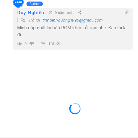
Author
Duy Nghiện
9 năm trước
Trả lời
tinhbinhduong1996@gmail.com
Mình cập nhật lại bản ROM khác rồi bạn nhé. Bạn tải lại
đi
Trả lời
0
OPPO / REALME
ROM / FIRMWARE
(FREE) rom stock cho OPPO F1 Plus
(X9009)
13/10/2016
5772 views
3