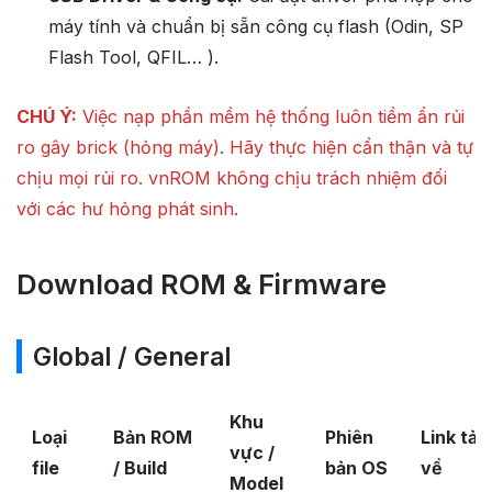
máy tính và chuẩn bị sẵn công cụ flash (Odin, SP
Flash Tool, QFIL… ).
CHÚ Ý:
Việc nạp phần mềm hệ thống luôn tiềm ẩn rủi
ro gây brick (hỏng máy). Hãy thực hiện cẩn thận và tự
chịu mọi rủi ro. vnROM không chịu trách nhiệm đối
với các hư hỏng phát sinh.
Download ROM & Firmware
Global / General
Khu
Loại
Bản ROM
Phiên
Link tải
vực /
file
/ Build
bản OS
về
Model