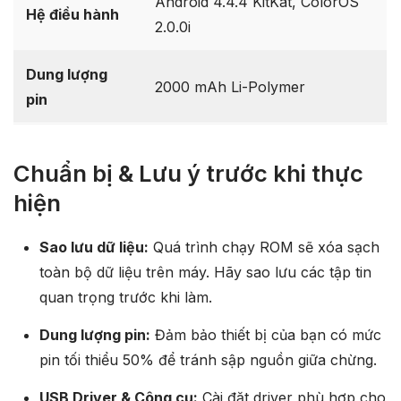
Android 4.4.4 KitKat, ColorOS
Hệ điều hành
2.0.0i
Dung lượng
2000 mAh Li-Polymer
pin
Chuẩn bị & Lưu ý trước khi thực
hiện
Sao lưu dữ liệu:
Quá trình chạy ROM sẽ xóa sạch
toàn bộ dữ liệu trên máy. Hãy sao lưu các tập tin
quan trọng trước khi làm.
Dung lượng pin:
Đảm bảo thiết bị của bạn có mức
pin tối thiểu 50% để tránh sập nguồn giữa chừng.
USB Driver & Công cụ:
Cài đặt driver phù hợp cho