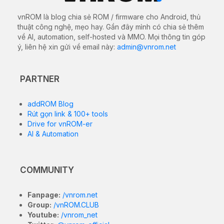
vnROM là blog chia sẻ ROM / firmware cho Android, thủ
thuật công nghệ, mẹo hay. Gần đây mình có chia sẻ thêm
về AI, automation, self-hosted và MMO. Mọi thông tin góp
ý, liên hệ xin gửi về email này:
admin@vnrom.net
PARTNER
addROM Blog
Rút gọn link & 100+ tools
Drive for vnROM-er
AI & Automation
COMMUNITY
Fanpage:
/vnrom.net
Group:
/vnROM.CLUB
Youtube:
/vnrom_net