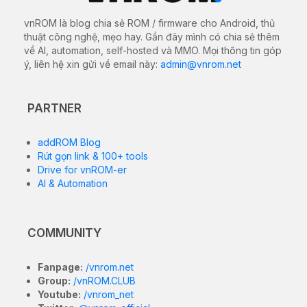
vnROM là blog chia sẻ ROM / firmware cho Android, thủ
thuật công nghệ, mẹo hay. Gần đây mình có chia sẻ thêm
về AI, automation, self-hosted và MMO. Mọi thông tin góp
ý, liên hệ xin gửi về email này:
admin@vnrom.net
PARTNER
addROM Blog
Rút gọn link & 100+ tools
Drive for vnROM-er
AI & Automation
COMMUNITY
Fanpage:
/vnrom.net
Group:
/vnROM.CLUB
Youtube:
/vnrom_net