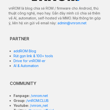
vnROM là blog chia sẻ ROM / firmware cho Android, thủ
thuật công nghệ, mẹo hay. Gần đây mình có chia sẻ thêm
về AI, automation, self-hosted và MMO. Mọi thông tin góp
ý, liên hệ xin gửi về email này:
admin@vnrom.net
PARTNER
addROM Blog
Rút gọn link & 100+ tools
Drive for vnROM-er
AI & Automation
COMMUNITY
Fanpage:
/vnrom.net
Group:
/vnROM.CLUB
Youtube:
/vnrom_net