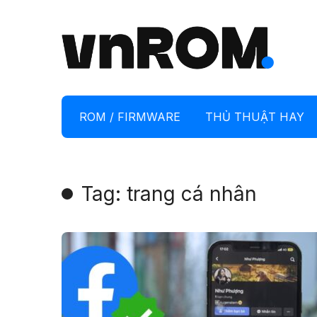
ROM / FIRMWARE
THỦ THUẬT HAY
Tag: trang cá nhân