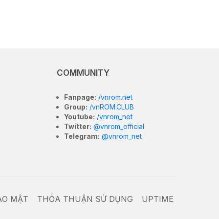
COMMUNITY
Fanpage:
/vnrom.net
Group:
/vnROM.CLUB
Youtube:
/vnrom_net
Twitter:
@vnrom_official
Telegram:
@vnrom_net
ẢO MẬT
THỎA THUẬN SỬ DỤNG
UPTIME