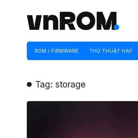
ROM / FIRMWARE
THỦ THUẬT HAY
Tag: storage