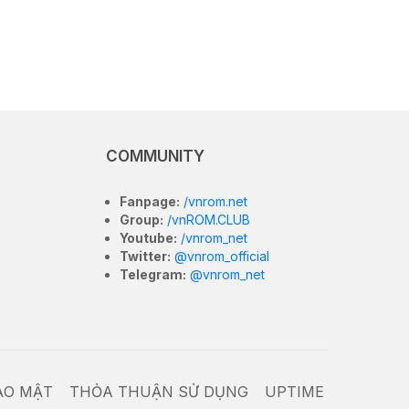
COMMUNITY
Fanpage:
/vnrom.net
Group:
/vnROM.CLUB
Youtube:
/vnrom_net
Twitter:
@vnrom_official
Telegram:
@vnrom_net
ẢO MẬT
THỎA THUẬN SỬ DỤNG
UPTIME