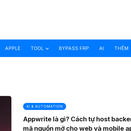
APPLE
TOOL
BYPASS FRP
AI
THÊM
AI & AUTOMATION
Appwrite là gì? Cách tự host back
mã nguồn mở cho web và mobile a