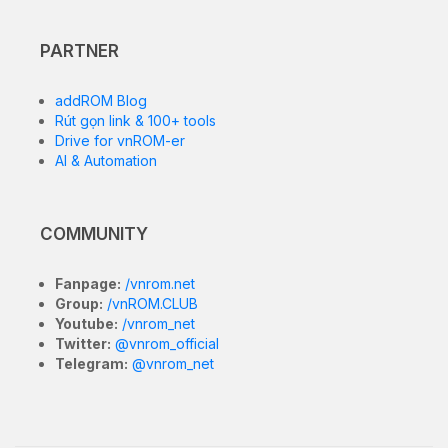
PARTNER
addROM Blog
Rút gọn link & 100+ tools
Drive for vnROM-er
AI & Automation
COMMUNITY
Fanpage:
/vnrom.net
Group:
/vnROM.CLUB
Youtube:
/vnrom_net
Twitter:
@vnrom_official
Telegram:
@vnrom_net