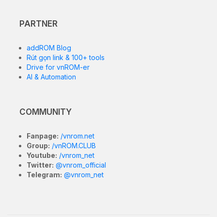
PARTNER
addROM Blog
Rút gọn link & 100+ tools
Drive for vnROM-er
AI & Automation
COMMUNITY
Fanpage:
/vnrom.net
Group:
/vnROM.CLUB
Youtube:
/vnrom_net
Twitter:
@vnrom_official
Telegram:
@vnrom_net