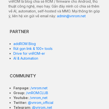
vnROM là blog chia sẻ ROM / firmware cho Android, thủ
thuật công nghệ, mẹo hay. Gần đây mình có chia sẻ thêm
về AI, automation, self-hosted và MMO. Mọi thông tin góp
ý, liên hệ xin gửi về email này:
admin@vnrom.net
PARTNER
addROM Blog
Rút gọn link & 100+ tools
Drive for vnROM-er
AI & Automation
COMMUNITY
Fanpage:
/vnrom.net
Group:
/vnROM.CLUB
Youtube:
/vnrom_net
Twitter:
@vnrom_official
Telegram:
@vnrom_net