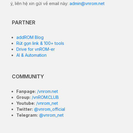
ý, liên hệ xin gửi về email này:
admin@vnrom.net
PARTNER
addROM Blog
Rút gọn link & 100+ tools
Drive for vnROM-er
AI & Automation
COMMUNITY
Fanpage:
/vnrom.net
Group:
/vnROM.CLUB
Youtube:
/vnrom_net
Twitter:
@vnrom_official
Telegram:
@vnrom_net