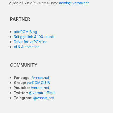
ý, liên hệ xin gửi về email này:
admin@vnrom.net
PARTNER
addROM Blog
Rút gọn link & 100+ tools
Drive for vnROM-er
AI & Automation
COMMUNITY
Fanpage:
/vnrom.net
Group:
/vnROM.CLUB
Youtube:
/vnrom_net
Twitter:
@vnrom_official
Telegram:
@vnrom_net