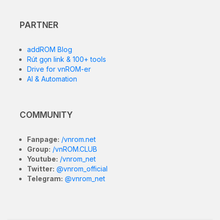
PARTNER
addROM Blog
Rút gọn link & 100+ tools
Drive for vnROM-er
AI & Automation
COMMUNITY
Fanpage:
/vnrom.net
Group:
/vnROM.CLUB
Youtube:
/vnrom_net
Twitter:
@vnrom_official
Telegram:
@vnrom_net