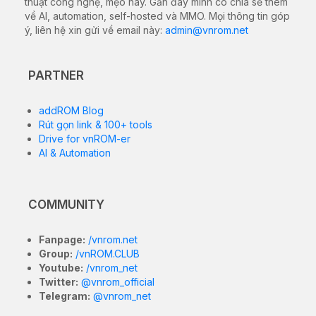
thuật công nghệ, mẹo hay. Gần đây mình có chia sẻ thêm
về AI, automation, self-hosted và MMO. Mọi thông tin góp
ý, liên hệ xin gửi về email này:
admin@vnrom.net
PARTNER
addROM Blog
Rút gọn link & 100+ tools
Drive for vnROM-er
AI & Automation
COMMUNITY
Fanpage:
/vnrom.net
Group:
/vnROM.CLUB
Youtube:
/vnrom_net
Twitter:
@vnrom_official
Telegram:
@vnrom_net