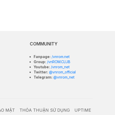
COMMUNITY
Fanpage:
/vnrom.net
Group:
/vnROM.CLUB
Youtube:
/vnrom_net
Twitter:
@vnrom_official
Telegram:
@vnrom_net
ẢO MẬT
THỎA THUẬN SỬ DỤNG
UPTIME