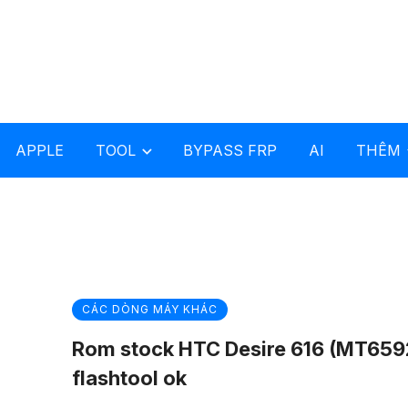
APPLE
TOOL
BYPASS FRP
AI
THÊM
CÁC DÒNG MÁY KHÁC
Rom stock HTC Desire 616 (MT659
flashtool ok