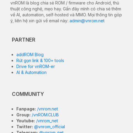
vnROM là blog chia sẻ ROM / firmware cho Android, thủ
thuật công nghệ, mẹo hay. Gần đây mình có chia sẻ thêm
về AI, automation, self-hosted và MMO. Mọi thông tin góp
ý, liên hệ xin gửi về email này:
admin@vnrom.net
PARTNER
addROM Blog
Rút gọn link & 100+ tools
Drive for vnROM-er
AI & Automation
COMMUNITY
Fanpage:
/vnrom.net
Group:
/vnROM.CLUB
Youtube:
/vnrom_net
Twitter:
@vnrom_official
Telegram:
@vnrom_net