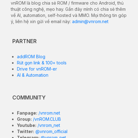
vnROM là blog chia sẻ ROM / firmware cho Android, thủ
thuật công nghệ, mẹo hay. Gần đây mình có chia sẻ thêm
về AI, automation, self-hosted và MMO. Mọi thông tin góp
ý, liên hệ xin gửi về email này:
admin@vnrom.net
PARTNER
addROM Blog
Rút gọn link & 100+ tools
Drive for vnROM-er
AI & Automation
COMMUNITY
Fanpage:
/vnrom.net
Group:
/vnROM.CLUB
Youtube:
/vnrom_net
Twitter:
@vnrom_official
Telegram:
@vnrom_net