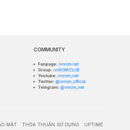
COMMUNITY
Fanpage:
/vnrom.net
Group:
/vnROM.CLUB
Youtube:
/vnrom_net
Twitter:
@vnrom_official
Telegram:
@vnrom_net
ẢO MẬT
THỎA THUẬN SỬ DỤNG
UPTIME