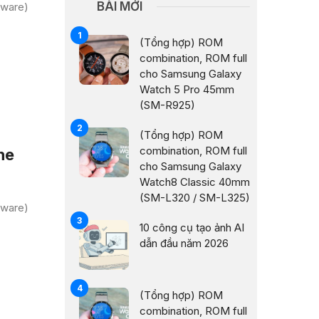
BÀI MỚI
mware)
(Tổng hợp) ROM
combination, ROM full
cho Samsung Galaxy
Watch 5 Pro 45mm
(SM-R925)
(Tổng hợp) ROM
combination, ROM full
ne
cho Samsung Galaxy
Watch8 Classic 40mm
(SM-L320 / SM-L325)
mware)
10 công cụ tạo ảnh AI
dẫn đầu năm 2026
(Tổng hợp) ROM
combination, ROM full