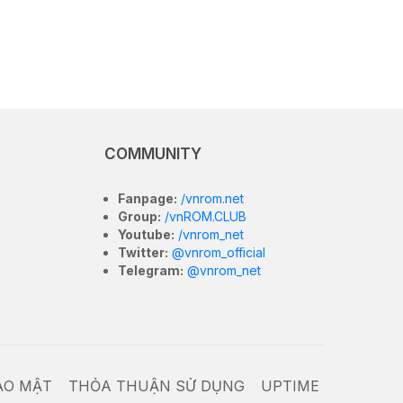
COMMUNITY
Fanpage:
/vnrom.net
Group:
/vnROM.CLUB
Youtube:
/vnrom_net
Twitter:
@vnrom_official
Telegram:
@vnrom_net
ẢO MẬT
THỎA THUẬN SỬ DỤNG
UPTIME