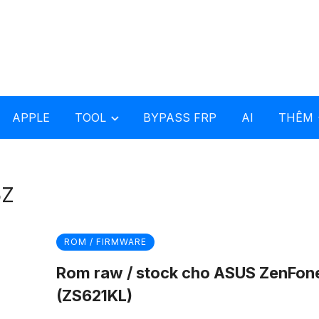
APPLE
TOOL
BYPASS FRP
AI
THÊM
5Z
ROM / FIRMWARE
Rom raw / stock cho ASUS ZenFon
(ZS621KL)