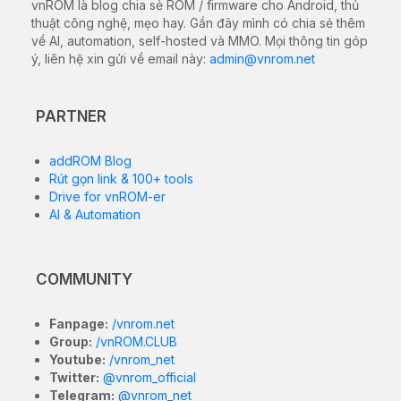
vnROM là blog chia sẻ ROM / firmware cho Android, thủ
thuật công nghệ, mẹo hay. Gần đây mình có chia sẻ thêm
về AI, automation, self-hosted và MMO. Mọi thông tin góp
ý, liên hệ xin gửi về email này:
admin@vnrom.net
PARTNER
addROM Blog
Rút gọn link & 100+ tools
Drive for vnROM-er
AI & Automation
COMMUNITY
Fanpage:
/vnrom.net
Group:
/vnROM.CLUB
Youtube:
/vnrom_net
Twitter:
@vnrom_official
Telegram:
@vnrom_net