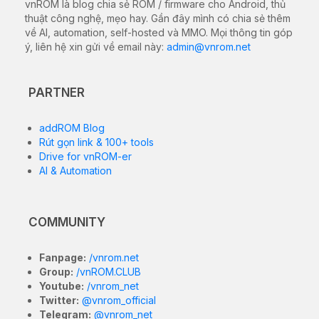
vnROM là blog chia sẻ ROM / firmware cho Android, thủ
thuật công nghệ, mẹo hay. Gần đây mình có chia sẻ thêm
về AI, automation, self-hosted và MMO. Mọi thông tin góp
ý, liên hệ xin gửi về email này:
admin@vnrom.net
PARTNER
addROM Blog
Rút gọn link & 100+ tools
Drive for vnROM-er
AI & Automation
COMMUNITY
Fanpage:
/vnrom.net
Group:
/vnROM.CLUB
Youtube:
/vnrom_net
Twitter:
@vnrom_official
Telegram:
@vnrom_net