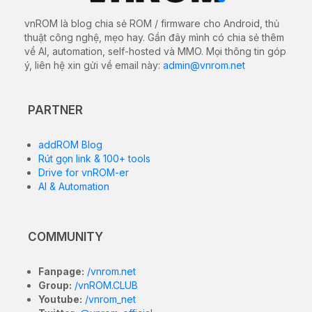
vnROM là blog chia sẻ ROM / firmware cho Android, thủ
thuật công nghệ, mẹo hay. Gần đây mình có chia sẻ thêm
về AI, automation, self-hosted và MMO. Mọi thông tin góp
ý, liên hệ xin gửi về email này:
admin@vnrom.net
PARTNER
addROM Blog
Rút gọn link & 100+ tools
Drive for vnROM-er
AI & Automation
COMMUNITY
Fanpage:
/vnrom.net
Group:
/vnROM.CLUB
Youtube:
/vnrom_net