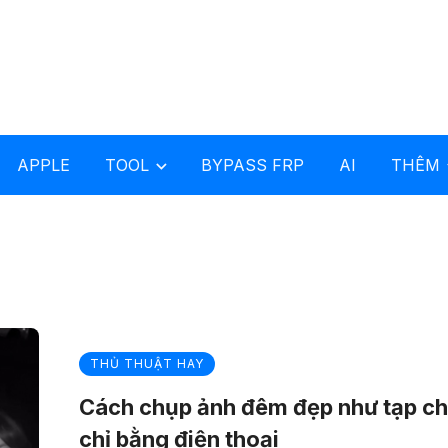
APPLE
TOOL
BYPASS FRP
AI
THÊM
THỦ THUẬT HAY
Cách chụp ảnh đêm đẹp như tạp ch
chỉ bằng điện thoại