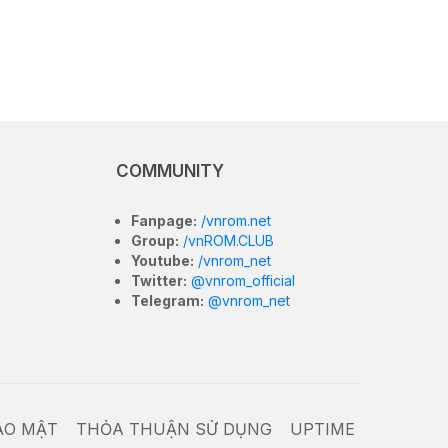
COMMUNITY
Fanpage:
/vnrom.net
Group:
/vnROM.CLUB
Youtube:
/vnrom_net
Twitter:
@vnrom_official
Telegram:
@vnrom_net
ẢO MẬT
THỎA THUẬN SỬ DỤNG
UPTIME