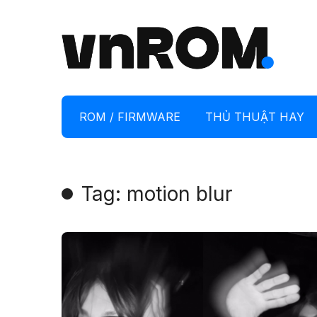
ROM / FIRMWARE
THỦ THUẬT HAY
Tag: motion blur